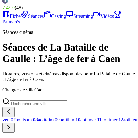
7.4
/
10
(
48
)
Fiche
Séances
Casting
Streaming
Vidéos
Palmarès
Séances cinéma
Séances de La Bataille de
Gaulle : L’âge de fer à Caen
Horaires, versions et cinémas disponibles pour La Bataille de Gaulle
: L’âge de fer à Caen.
Changer de ville
Caen
ven.
07
août
sam.
08
août
dim.
09
août
lun.
10
août
mar.
11
août
mer.
12
août
jeu