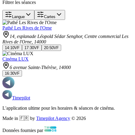
Filtrer les séances
Langue
Cartes
Pathé Les Rives de l'Orne
14, esplanade Léopold Sédar Senghor, Centre commercial Les
Rives de l'Orne
, 14000
14:10
VF
17:30
VF
20:50
VF
Cinéma LUX
6 avenue Sainte-Thérèse
, 14000
16:30
VF
Timepilot
L'application ultime pour les horaires & séances de cinéma.
Made in 🇫🇷 by
Timepilot Agency
©
2026
Données fournies par