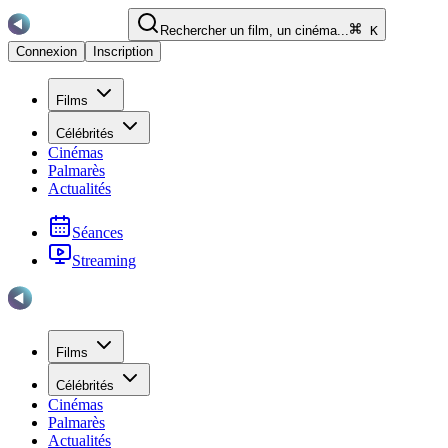
Rechercher un film, un cinéma...
K
Connexion
Inscription
Films
Célébrités
Cinémas
Palmarès
Actualités
Séances
Streaming
Films
Célébrités
Cinémas
Palmarès
Actualités