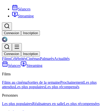
Séances
Streaming
Connexion
Inscription
Connexion
Inscription
Films
Célébrités
Cinémas
Palmarès
Actualités
Séances
Streaming
Films
Films au cinéma
Sorties de la semaine
Prochainement
Les plus
attendus
Les plus populaires
Les plus récompensés
Personnes
Les plus populaires
Réalisateurs en salle
Les plus récompensées