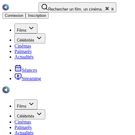
Rechercher un film, un cinéma...
K
Connexion
Inscription
Films
Célébrités
Cinémas
Palmarès
Actualités
Séances
Streaming
Films
Célébrités
Cinémas
Palmarès
Actualités