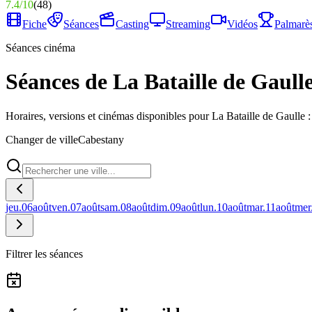
7.4
/
10
(
48
)
Fiche
Séances
Casting
Streaming
Vidéos
Palmarè
Séances cinéma
Séances de La Bataille de Gaulle
Horaires, versions et cinémas disponibles pour La Bataille de Gaulle :
Changer de ville
Cabestany
jeu.
06
août
ven.
07
août
sam.
08
août
dim.
09
août
lun.
10
août
mar.
11
août
mer
Filtrer les séances