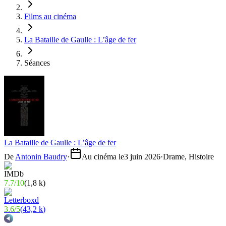
Films au cinéma
La Bataille de Gaulle : L’âge de fer
Séances
La Bataille de Gaulle : L’âge de fer
De
Antonin Baudry
·
Au cinéma le
3 juin 2026
·
Drame, Histoire
7.7
/
10
(
1,8 k
)
3.6
/
5
(
43,2 k
)