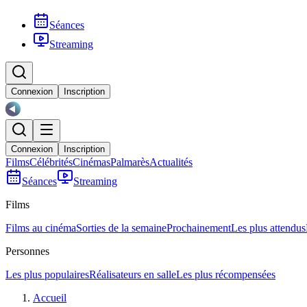
Séances
Streaming
Connexion
Inscription
Connexion
Inscription
Films
Célébrités
Cinémas
Palmarès
Actualités
Séances
Streaming
Films
Films au cinéma
Sorties de la semaine
Prochainement
Les plus attendus
Personnes
Les plus populaires
Réalisateurs en salle
Les plus récompensées
Accueil