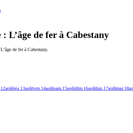
s
 : L’âge de fer à Cabestany
 L’âge de fer à Cabestany.
.
12
août
jeu.
13
août
ven.
14
août
sam.
15
août
dim.
16
août
lun.
17
août
mar.
18
ao