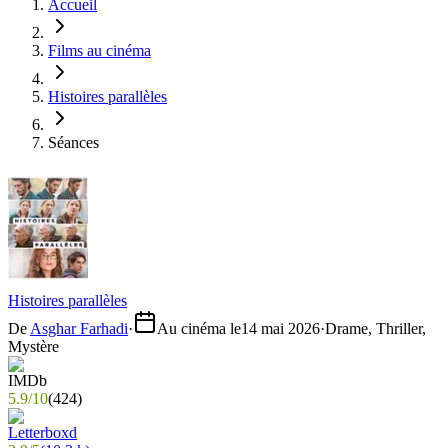
Accueil
Films au cinéma
Histoires parallèles
Séances
Histoires parallèles
De
Asghar Farhadi
·
Au cinéma le
14 mai 2026
·
Drame, Thriller,
Mystère
5.9
/
10
(
424
)