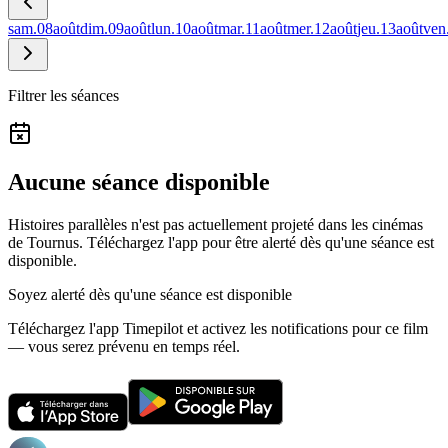
sam.
08
août
dim.
09
août
lun.
10
août
mar.
11
août
mer.
12
août
jeu.
13
août
ven
Filtrer les séances
Aucune séance disponible
Histoires parallèles n'est pas actuellement projeté dans les cinémas
de Tournus.
Téléchargez l'app pour être alerté dès qu'une séance est
disponible.
Soyez alerté dès qu'une séance est disponible
Téléchargez l'app Timepilot et activez les notifications pour ce film
— vous serez prévenu en temps réel.