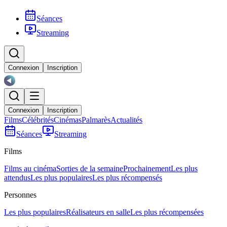
Séances
Streaming
Connexion
Inscription
Connexion
Inscription
Films
Célébrités
Cinémas
Palmarès
Actualités
Séances
Streaming
Films
Films au cinéma
Sorties de la semaine
Prochainement
Les plus
attendus
Les plus populaires
Les plus récompensés
Personnes
Les plus populaires
Réalisateurs en salle
Les plus récompensées