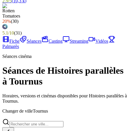
2.9
/
5
(
10,3 k
)
20%
(
30
)
5.1
/
10
(
31
)
Fiche
Séances
Casting
Streaming
Vidéos
Palmarès
Séances cinéma
Séances de Histoires parallèles
à Tournus
Horaires, versions et cinémas disponibles pour Histoires parallèles à
Tournus.
Changer de ville
Tournus