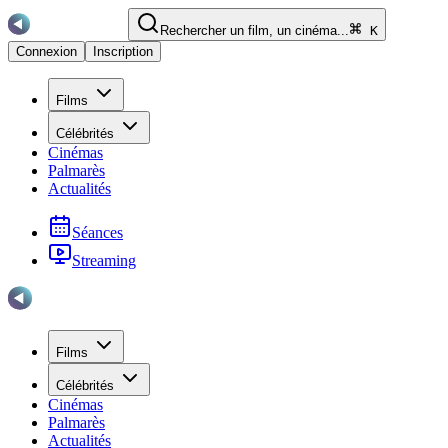
Rechercher un film, un cinéma...
K
Connexion
Inscription
Films
Célébrités
Cinémas
Palmarès
Actualités
Séances
Streaming
Films
Célébrités
Cinémas
Palmarès
Actualités