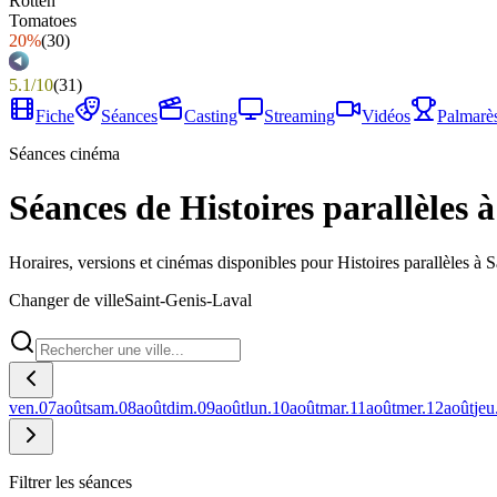
20%
(
30
)
5.1
/
10
(
31
)
Fiche
Séances
Casting
Streaming
Vidéos
Palmarè
Séances cinéma
Séances de Histoires parallèles 
Horaires, versions et cinémas disponibles pour Histoires parallèles à 
Changer de ville
Saint-Genis-Laval
ven.
07
août
sam.
08
août
dim.
09
août
lun.
10
août
mar.
11
août
mer.
12
août
jeu
Filtrer les séances