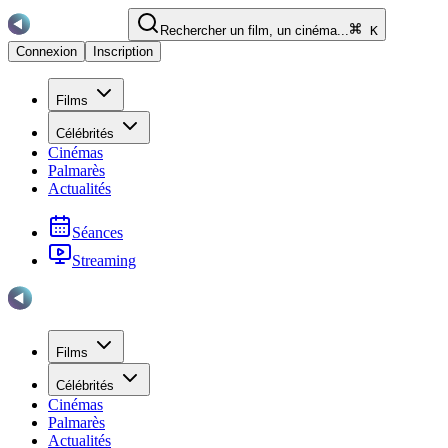
Rechercher un film, un cinéma...
K
Connexion
Inscription
Films
Célébrités
Cinémas
Palmarès
Actualités
Séances
Streaming
Films
Célébrités
Cinémas
Palmarès
Actualités