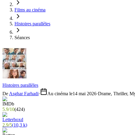
Films au cinéma
Histoires parallèles
Séances
Histoires parallèles
De
Asghar Farhadi
·
Au cinéma le
14 mai 2026
·
Drame, Thriller, M
5.9
/
10
(
424
)
2.9
/
5
(
10,3 k
)