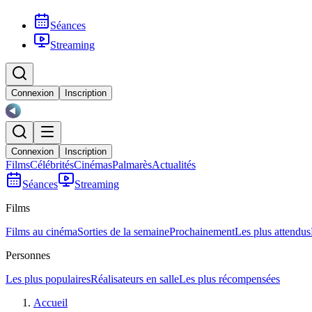
Séances
Streaming
Connexion
Inscription
Connexion
Inscription
Films
Célébrités
Cinémas
Palmarès
Actualités
Séances
Streaming
Films
Films au cinéma
Sorties de la semaine
Prochainement
Les plus attendus
Personnes
Les plus populaires
Réalisateurs en salle
Les plus récompensées
Accueil