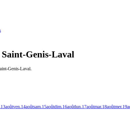
s
à Saint-Genis-Laval
Saint-Genis-Laval.
.
13
août
ven.
14
août
sam.
15
août
dim.
16
août
lun.
17
août
mar.
18
août
mer.
19
a