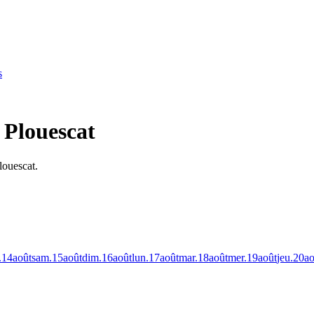
s
à Plouescat
louescat.
.
14
août
sam.
15
août
dim.
16
août
lun.
17
août
mar.
18
août
mer.
19
août
jeu.
20
ao