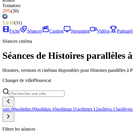
20%
(
30
)
5.1
/
10
(
31
)
Fiche
Séances
Casting
Streaming
Vidéos
Palmarè
Séances cinéma
Séances de Histoires parallèles 
Horaires, versions et cinémas disponibles pour Histoires parallèles à P
Changer de ville
Plouescat
sam.
08
août
dim.
09
août
lun.
10
août
mar.
11
août
mer.
12
août
jeu.
13
août
ven
Filtrer les séances