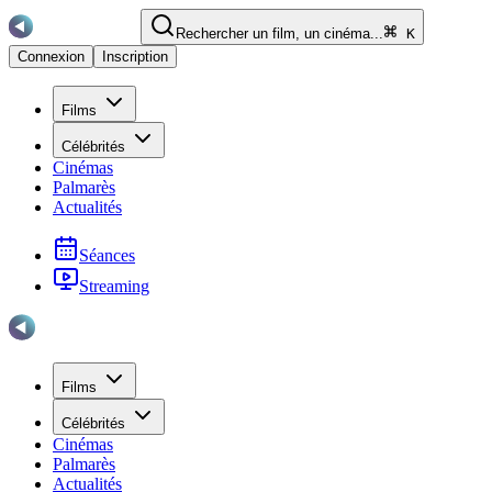
Rechercher un film, un cinéma...
K
Connexion
Inscription
Films
Célébrités
Cinémas
Palmarès
Actualités
Séances
Streaming
Films
Célébrités
Cinémas
Palmarès
Actualités