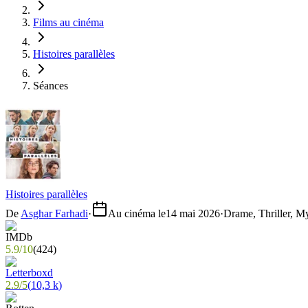
Films au cinéma
Histoires parallèles
Séances
Histoires parallèles
De
Asghar Farhadi
·
Au cinéma le
14 mai 2026
·
Drame, Thriller, M
5.9
/
10
(
424
)
2.9
/
5
(
10,3 k
)