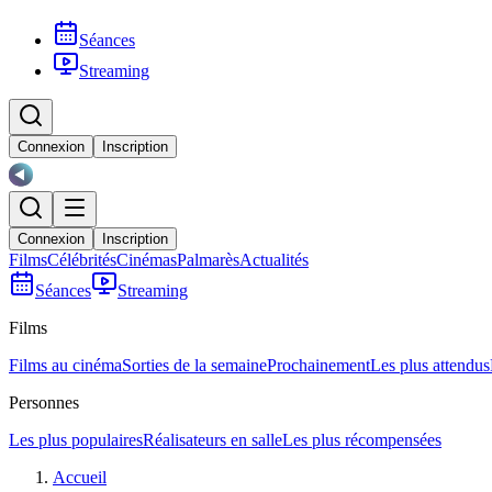
Séances
Streaming
Connexion
Inscription
Connexion
Inscription
Films
Célébrités
Cinémas
Palmarès
Actualités
Séances
Streaming
Films
Films au cinéma
Sorties de la semaine
Prochainement
Les plus attendus
Personnes
Les plus populaires
Réalisateurs en salle
Les plus récompensées
Accueil