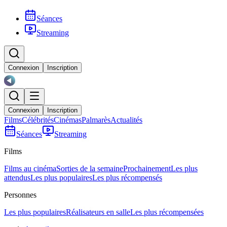
Séances
Streaming
Connexion
Inscription
Connexion
Inscription
Films
Célébrités
Cinémas
Palmarès
Actualités
Séances
Streaming
Films
Films au cinéma
Sorties de la semaine
Prochainement
Les plus
attendus
Les plus populaires
Les plus récompensés
Personnes
Les plus populaires
Réalisateurs en salle
Les plus récompensées