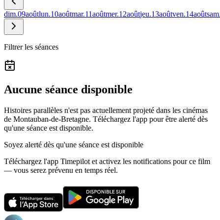
dim.
09
août
lun.
10
août
mar.
11
août
mer.
12
août
jeu.
13
août
ven.
14
août
sam
Filtrer les séances
Aucune séance disponible
Histoires parallèles n'est pas actuellement projeté dans les cinémas
de Montauban-de-Bretagne.
Téléchargez l'app pour être alerté dès
qu'une séance est disponible.
Soyez alerté dès qu'une séance est disponible
Téléchargez l'app Timepilot et activez les notifications pour ce film
— vous serez prévenu en temps réel.