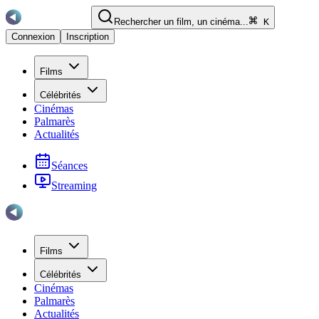
Rechercher un film, un cinéma...
K
Connexion
Inscription
Films
Célébrités
Cinémas
Palmarès
Actualités
Séances
Streaming
Films
Célébrités
Cinémas
Palmarès
Actualités