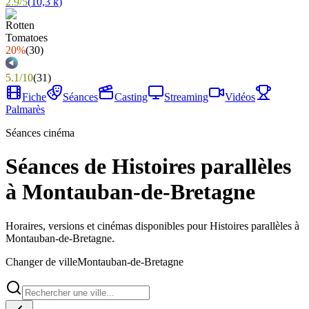
2.9
/
5
(
10,3 k
)
20%
(
30
)
5.1
/
10
(
31
)
Fiche
Séances
Casting
Streaming
Vidéos
Palmarès
Séances cinéma
Séances de Histoires parallèles
à Montauban-de-Bretagne
Horaires, versions et cinémas disponibles pour Histoires parallèles à
Montauban-de-Bretagne.
Changer de ville
Montauban-de-Bretagne