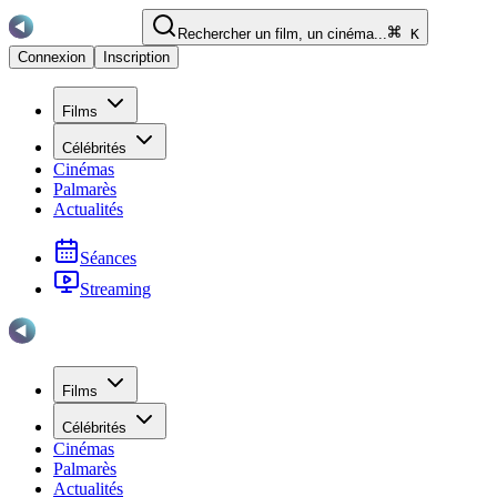
Rechercher un film, un cinéma...
K
Connexion
Inscription
Films
Célébrités
Cinémas
Palmarès
Actualités
Séances
Streaming
Films
Célébrités
Cinémas
Palmarès
Actualités