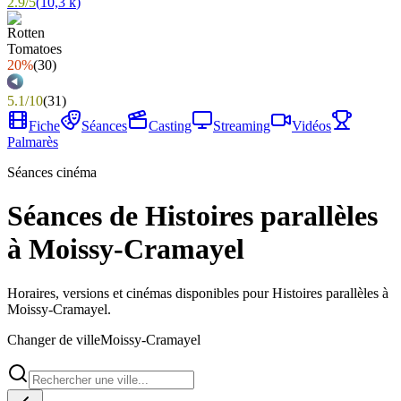
2.9
/
5
(
10,3 k
)
20%
(
30
)
5.1
/
10
(
31
)
Fiche
Séances
Casting
Streaming
Vidéos
Palmarès
Séances cinéma
Séances de Histoires parallèles
à Moissy-Cramayel
Horaires, versions et cinémas disponibles pour Histoires parallèles à
Moissy-Cramayel.
Changer de ville
Moissy-Cramayel