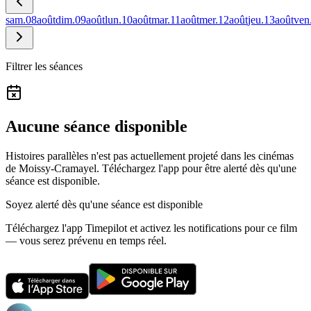
sam.
08
août
dim.
09
août
lun.
10
août
mar.
11
août
mer.
12
août
jeu.
13
août
ven
Filtrer les séances
Aucune séance disponible
Histoires parallèles n'est pas actuellement projeté dans les cinémas
de Moissy-Cramayel.
Téléchargez l'app pour être alerté dès qu'une
séance est disponible.
Soyez alerté dès qu'une séance est disponible
Téléchargez l'app Timepilot et activez les notifications pour ce film
— vous serez prévenu en temps réel.