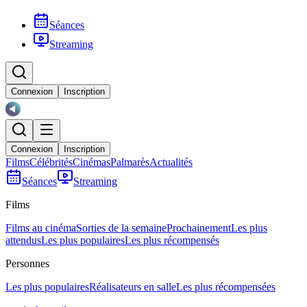
Séances
Streaming
Connexion
Inscription
Connexion
Inscription
Films
Célébrités
Cinémas
Palmarès
Actualités
Séances
Streaming
Films
Films au cinéma
Sorties de la semaine
Prochainement
Les plus
attendus
Les plus populaires
Les plus récompensés
Personnes
Les plus populaires
Réalisateurs en salle
Les plus récompensées