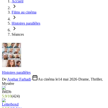
Accueil
Films au cinéma
Histoires parallèles
Séances
Histoires parallèles
De
Asghar Farhadi
·
Au cinéma le
14 mai 2026
·
Drame, Thriller,
Mystère
5.9
/
10
(
424
)