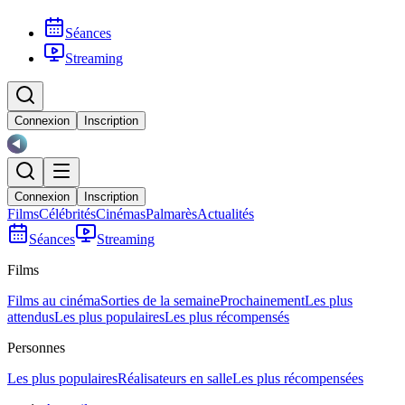
Séances
Streaming
Connexion
Inscription
Connexion
Inscription
Films
Célébrités
Cinémas
Palmarès
Actualités
Séances
Streaming
Films
Films au cinéma
Sorties de la semaine
Prochainement
Les plus
attendus
Les plus populaires
Les plus récompensés
Personnes
Les plus populaires
Réalisateurs en salle
Les plus récompensées