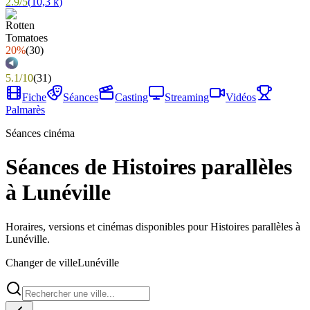
2.9
/
5
(
10,3 k
)
20%
(
30
)
5.1
/
10
(
31
)
Fiche
Séances
Casting
Streaming
Vidéos
Palmarès
Séances cinéma
Séances de Histoires parallèles
à Lunéville
Horaires, versions et cinémas disponibles pour Histoires parallèles à
Lunéville.
Changer de ville
Lunéville