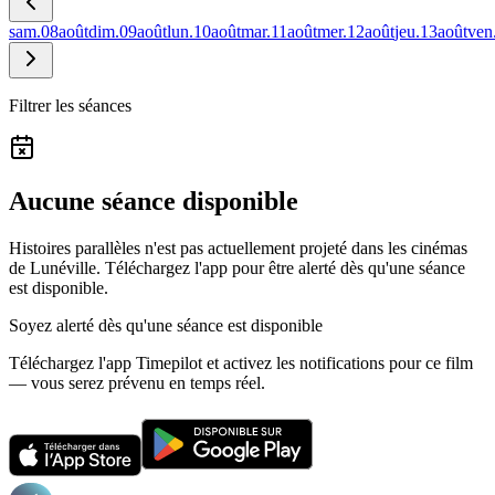
sam.
08
août
dim.
09
août
lun.
10
août
mar.
11
août
mer.
12
août
jeu.
13
août
ven
Filtrer les séances
Aucune séance disponible
Histoires parallèles n'est pas actuellement projeté dans les cinémas
de Lunéville.
Téléchargez l'app pour être alerté dès qu'une séance
est disponible.
Soyez alerté dès qu'une séance est disponible
Téléchargez l'app Timepilot et activez les notifications pour ce film
— vous serez prévenu en temps réel.