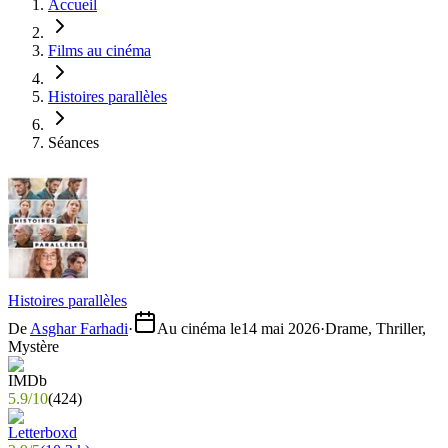
Accueil
Films au cinéma
Histoires parallèles
Séances
Histoires parallèles
De
Asghar Farhadi
·
Au cinéma le
14 mai 2026
·
Drame, Thriller,
Mystère
5.9
/
10
(
424
)