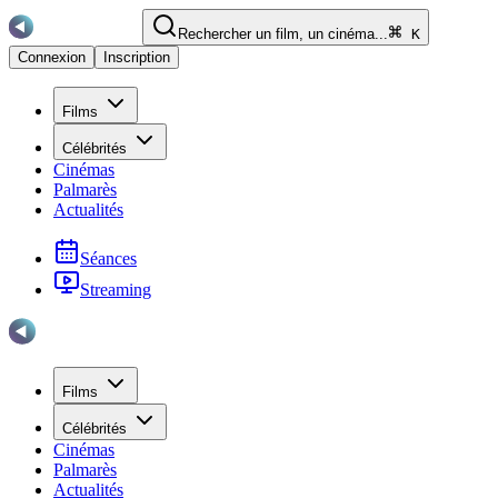
Rechercher un film, un cinéma...
K
Connexion
Inscription
Films
Célébrités
Cinémas
Palmarès
Actualités
Séances
Streaming
Films
Célébrités
Cinémas
Palmarès
Actualités