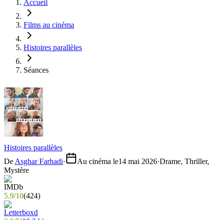
Accueil
Films au cinéma
Histoires parallèles
Séances
Histoires parallèles
De
Asghar Farhadi
·
Au cinéma le
14 mai 2026
·
Drame, Thriller,
Mystère
5.9
/
10
(
424
)