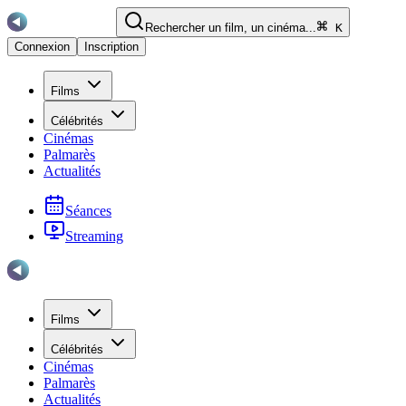
Rechercher un film, un cinéma...
K
Connexion
Inscription
Films
Célébrités
Cinémas
Palmarès
Actualités
Séances
Streaming
Films
Célébrités
Cinémas
Palmarès
Actualités