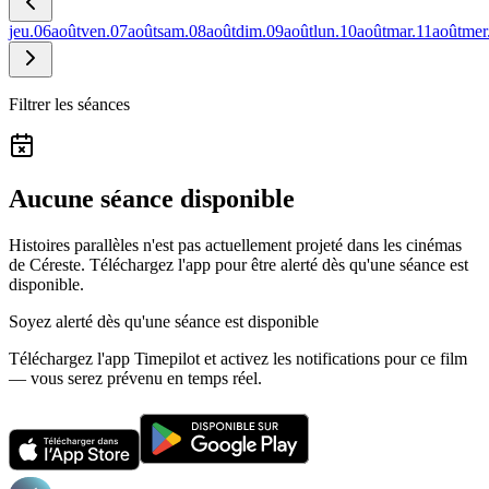
jeu.
06
août
ven.
07
août
sam.
08
août
dim.
09
août
lun.
10
août
mar.
11
août
mer
Filtrer les séances
Aucune séance disponible
Histoires parallèles n'est pas actuellement projeté dans les cinémas
de Céreste.
Téléchargez l'app pour être alerté dès qu'une séance est
disponible.
Soyez alerté dès qu'une séance est disponible
Téléchargez l'app Timepilot et activez les notifications pour ce film
— vous serez prévenu en temps réel.