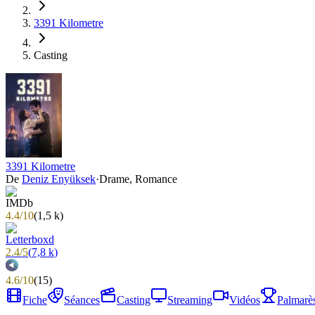
3391 Kilometre
Casting
3391 Kilometre
De
Deniz Enyüksek
·
Drame, Romance
4.4
/
10
(
1,5 k
)
2.4
/
5
(
7,8 k
)
4.6
/
10
(
15
)
Fiche
Séances
Casting
Streaming
Vidéos
Palmarè