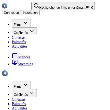
Rechercher un film, un cinéma...
K
Connexion
Inscription
Films
Célébrités
Cinémas
Palmarès
Actualités
Séances
Streaming
Films
Célébrités
Cinémas
Palmarès
Actualités