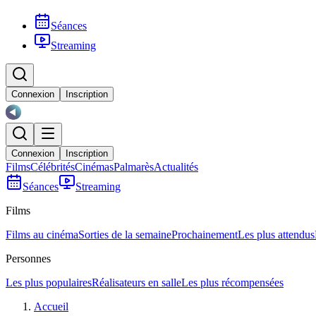
Séances
Streaming
Connexion
Inscription
Connexion
Inscription
Films
Célébrités
Cinémas
Palmarès
Actualités
Séances
Streaming
Films
Films au cinéma
Sorties de la semaine
Prochainement
Les plus attendus
Personnes
Les plus populaires
Réalisateurs en salle
Les plus récompensées
Accueil