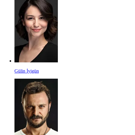
Gülin İyigün