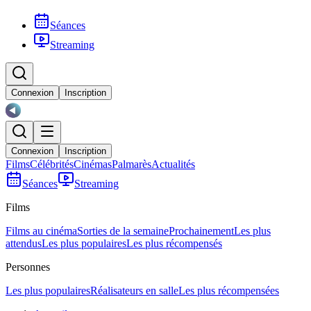
Séances
Streaming
Connexion
Inscription
Connexion
Inscription
Films
Célébrités
Cinémas
Palmarès
Actualités
Séances
Streaming
Films
Films au cinéma
Sorties de la semaine
Prochainement
Les plus
attendus
Les plus populaires
Les plus récompensés
Personnes
Les plus populaires
Réalisateurs en salle
Les plus récompensées