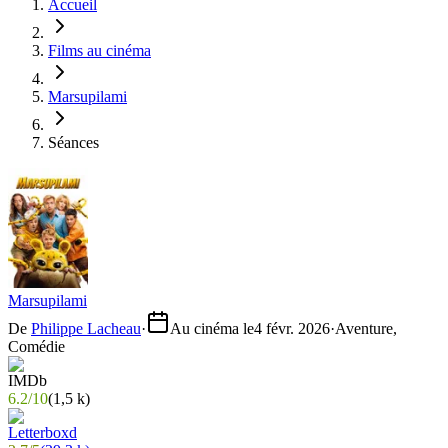
Accueil
Films au cinéma
Marsupilami
Séances
Marsupilami
De
Philippe Lacheau
·
Au cinéma le
4 févr. 2026
·
Aventure,
Comédie
6.2
/
10
(
1,5 k
)