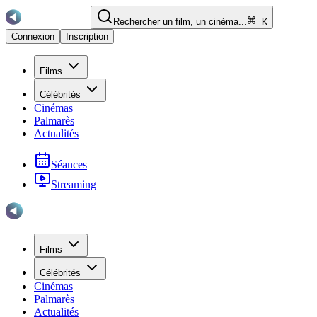
Rechercher un film, un cinéma...
K
Connexion
Inscription
Films
Célébrités
Cinémas
Palmarès
Actualités
Séances
Streaming
Films
Célébrités
Cinémas
Palmarès
Actualités