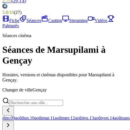
2.7
/
5
(
29,3 k
)
5.8
/
10
(
27
)
Fiche
Séances
Casting
Streaming
Vidéos
Palmarès
Séances cinéma
Séances de Marsupilami à
Gençay
Horaires, versions et cinémas disponibles pour Marsupilami à
Gençay.
Changer de ville
Gençay
dim.
09
août
lun.
10
août
mar.
11
août
mer.
12
août
jeu.
13
août
ven.
14
août
sam