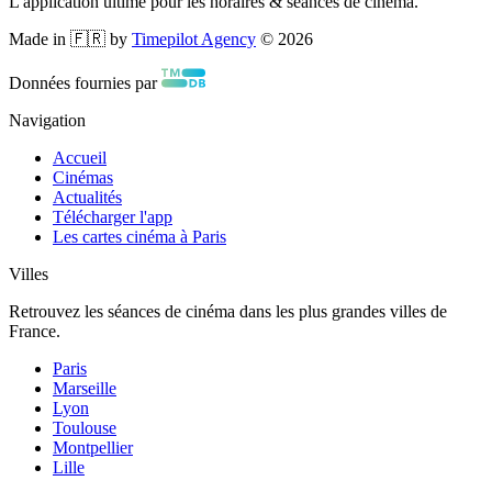
L'application ultime pour les horaires & séances de cinéma.
Made in 🇫🇷 by
Timepilot Agency
©
2026
Données fournies par
Navigation
Accueil
Cinémas
Actualités
Télécharger l'app
Les cartes cinéma à Paris
Villes
Retrouvez les séances de cinéma dans les plus grandes villes de
France.
Paris
Marseille
Lyon
Toulouse
Montpellier
Lille