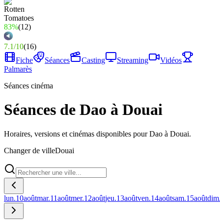
83%
(
12
)
7.1
/
10
(
16
)
Fiche
Séances
Casting
Streaming
Vidéos
Palmarès
Séances cinéma
Séances de Dao à Douai
Horaires, versions et cinémas disponibles pour Dao à Douai.
Changer de ville
Douai
lun.
10
août
mar.
11
août
mer.
12
août
jeu.
13
août
ven.
14
août
sam.
15
août
dim