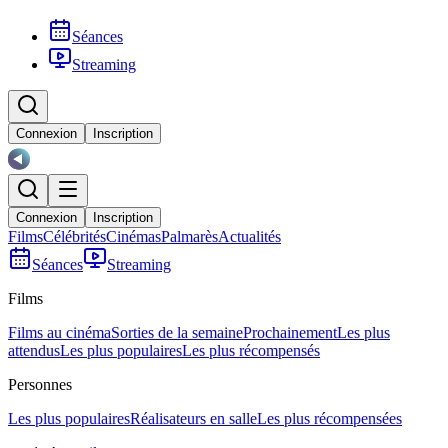
Séances
Streaming
Connexion
Inscription
Connexion
Inscription
Films
Célébrités
Cinémas
Palmarès
Actualités
Séances
Streaming
Films
Films au cinéma
Sorties de la semaine
Prochainement
Les plus
attendus
Les plus populaires
Les plus récompensés
Personnes
Les plus populaires
Réalisateurs en salle
Les plus récompensées