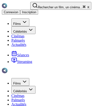
Rechercher un film, un cinéma...
K
Connexion
Inscription
Films
Célébrités
Cinémas
Palmarès
Actualités
Séances
Streaming
Films
Célébrités
Cinémas
Palmarès
Actualités