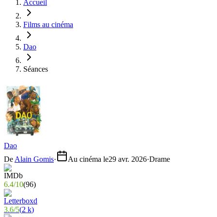
Accueil
Films au cinéma
Dao
Séances
Dao
De
Alain Gomis
·
Au cinéma le
29 avr. 2026
·
Drame
6.4
/
10
(
96
)
3.6
/
5
(
2 k
)