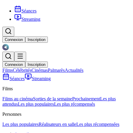
Séances
Streaming
Connexion
Inscription
Connexion
Inscription
Films
Célébrités
Cinémas
Palmarès
Actualités
Séances
Streaming
Films
Films au cinéma
Sorties de la semaine
Prochainement
Les plus
attendus
Les plus populaires
Les plus récompensés
Personnes
Les plus populaires
Réalisateurs en salle
Les plus récompensées