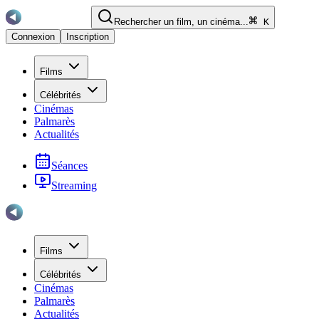
Rechercher un film, un cinéma...
K
Connexion
Inscription
Films
Célébrités
Cinémas
Palmarès
Actualités
Séances
Streaming
Films
Célébrités
Cinémas
Palmarès
Actualités