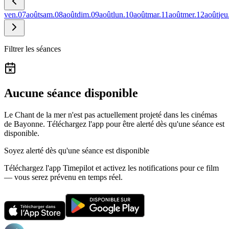
ven.
07
août
sam.
08
août
dim.
09
août
lun.
10
août
mar.
11
août
mer.
12
août
jeu
Filtrer les séances
Aucune séance disponible
Le Chant de la mer n'est pas actuellement projeté dans les cinémas
de Bayonne.
Téléchargez l'app pour être alerté dès qu'une séance est
disponible.
Soyez alerté dès qu'une séance est disponible
Téléchargez l'app Timepilot et activez les notifications pour ce film
— vous serez prévenu en temps réel.