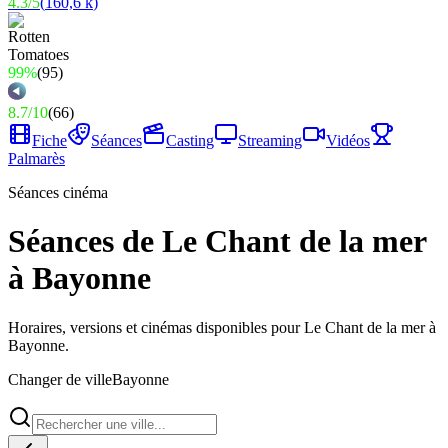
4.3
/
5
(
160,6 k
)
99%
(
95
)
8.7
/
10
(
66
)
Fiche
Séances
Casting
Streaming
Vidéos
Palmarès
Séances cinéma
Séances de Le Chant de la mer
à Bayonne
Horaires, versions et cinémas disponibles pour Le Chant de la mer à
Bayonne.
Changer de ville
Bayonne