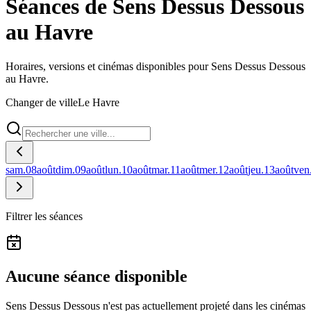
Séances de Sens Dessus Dessous
au Havre
Horaires, versions et cinémas disponibles pour Sens Dessus Dessous
au Havre.
Changer de ville
Le Havre
sam.
08
août
dim.
09
août
lun.
10
août
mar.
11
août
mer.
12
août
jeu.
13
août
ven
Filtrer les séances
Aucune séance disponible
Sens Dessus Dessous n'est pas actuellement projeté dans les cinémas