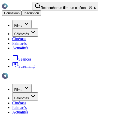
Rechercher un film, un cinéma...
K
Connexion
Inscription
Films
Célébrités
Cinémas
Palmarès
Actualités
Séances
Streaming
Films
Célébrités
Cinémas
Palmarès
Actualités