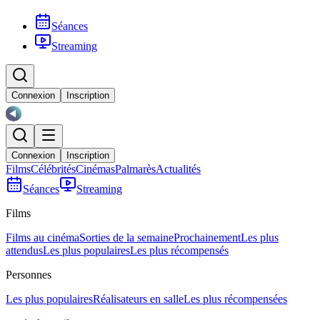
Séances
Streaming
Connexion
Inscription
Connexion
Inscription
Films
Célébrités
Cinémas
Palmarès
Actualités
Séances
Streaming
Films
Films au cinéma
Sorties de la semaine
Prochainement
Les plus
attendus
Les plus populaires
Les plus récompensés
Personnes
Les plus populaires
Réalisateurs en salle
Les plus récompensées