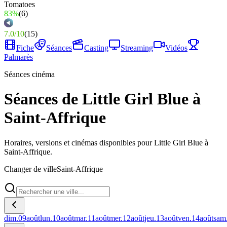
83%
(
6
)
7.0
/
10
(
15
)
Fiche
Séances
Casting
Streaming
Vidéos
Palmarès
Séances cinéma
Séances de Little Girl Blue à
Saint-Affrique
Horaires, versions et cinémas disponibles pour Little Girl Blue à
Saint-Affrique.
Changer de ville
Saint-Affrique
dim.
09
août
lun.
10
août
mar.
11
août
mer.
12
août
jeu.
13
août
ven.
14
août
sam