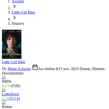
Accueil
Little Girl Blue
Séances
Little Girl Blue
De
Mona Achache
·
Au cinéma le
15 nov. 2023
·
Drame, Histoire,
Documentaire
6.2
/
10
(
520
)
3.5
/
5
(
5,1 k
)