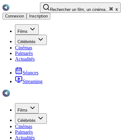
Rechercher un film, un cinéma...
K
Connexion
Inscription
Films
Célébrités
Cinémas
Palmarès
Actualités
Séances
Streaming
Films
Célébrités
Cinémas
Palmarès
Actualités