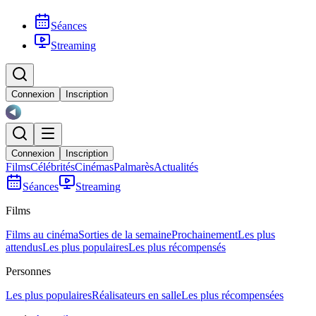
Séances
Streaming
Connexion
Inscription
Connexion
Inscription
Films
Célébrités
Cinémas
Palmarès
Actualités
Séances
Streaming
Films
Films au cinéma
Sorties de la semaine
Prochainement
Les plus
attendus
Les plus populaires
Les plus récompensés
Personnes
Les plus populaires
Réalisateurs en salle
Les plus récompensées