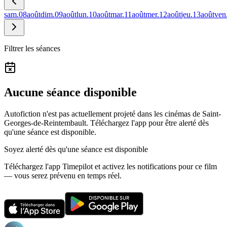
sam.
08
août
dim.
09
août
lun.
10
août
mar.
11
août
mer.
12
août
jeu.
13
août
ven
Filtrer les séances
Aucune séance disponible
Autofiction n'est pas actuellement projeté dans les cinémas de Saint-
Georges-de-Reintembault.
Téléchargez l'app pour être alerté dès
qu'une séance est disponible.
Soyez alerté dès qu'une séance est disponible
Téléchargez l'app Timepilot et activez les notifications pour ce film
— vous serez prévenu en temps réel.