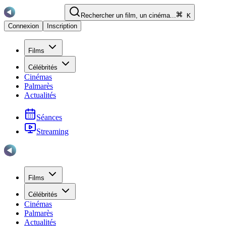
Rechercher un film, un cinéma...
K
Connexion
Inscription
Films
Célébrités
Cinémas
Palmarès
Actualités
Séances
Streaming
Films
Célébrités
Cinémas
Palmarès
Actualités