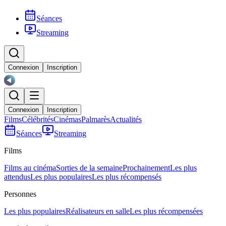
Séances
Streaming
Connexion
Inscription
Connexion
Inscription
Films
Célébrités
Cinémas
Palmarès
Actualités
Séances
Streaming
Films
Films au cinéma
Sorties de la semaine
Prochainement
Les plus
attendus
Les plus populaires
Les plus récompensés
Personnes
Les plus populaires
Réalisateurs en salle
Les plus récompensées