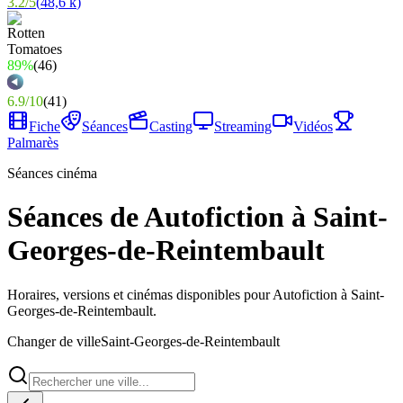
3.2
/
5
(
48,6 k
)
89%
(
46
)
6.9
/
10
(
41
)
Fiche
Séances
Casting
Streaming
Vidéos
Palmarès
Séances cinéma
Séances de Autofiction à Saint-
Georges-de-Reintembault
Horaires, versions et cinémas disponibles pour Autofiction à Saint-
Georges-de-Reintembault.
Changer de ville
Saint-Georges-de-Reintembault