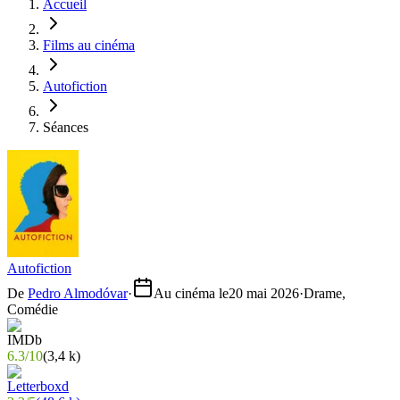
Accueil
Films au cinéma
Autofiction
Séances
Autofiction
De
Pedro Almodóvar
·
Au cinéma le
20 mai 2026
·
Drame,
Comédie
6.3
/
10
(
3,4 k
)