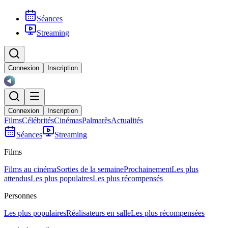
Séances
Streaming
Connexion
Inscription
Connexion
Inscription
Films
Célébrités
Cinémas
Palmarès
Actualités
Séances
Streaming
Films
Films au cinéma
Sorties de la semaine
Prochainement
Les plus
attendus
Les plus populaires
Les plus récompensés
Personnes
Les plus populaires
Réalisateurs en salle
Les plus récompensées