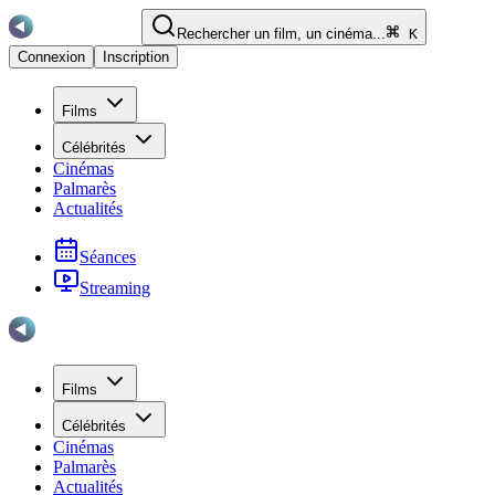
Rechercher un film, un cinéma...
K
Connexion
Inscription
Films
Célébrités
Cinémas
Palmarès
Actualités
Séances
Streaming
Films
Célébrités
Cinémas
Palmarès
Actualités