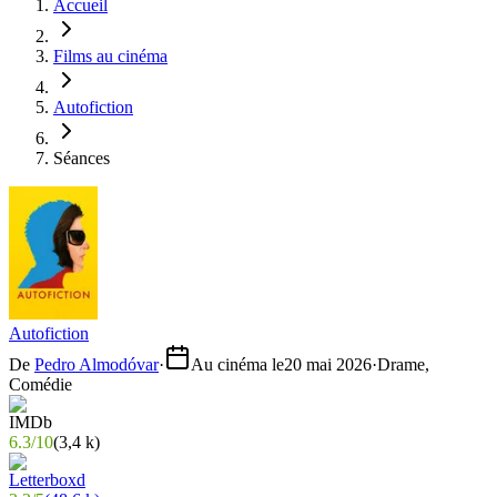
Accueil
Films au cinéma
Autofiction
Séances
Autofiction
De
Pedro Almodóvar
·
Au cinéma le
20 mai 2026
·
Drame,
Comédie
6.3
/
10
(
3,4 k
)