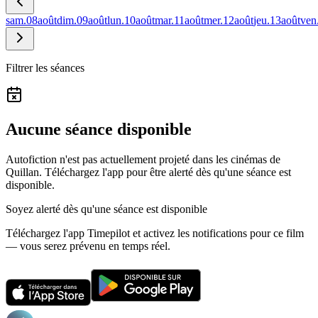
sam.
08
août
dim.
09
août
lun.
10
août
mar.
11
août
mer.
12
août
jeu.
13
août
ven
Filtrer les séances
Aucune séance disponible
Autofiction n'est pas actuellement projeté dans les cinémas de
Quillan.
Téléchargez l'app pour être alerté dès qu'une séance est
disponible.
Soyez alerté dès qu'une séance est disponible
Téléchargez l'app Timepilot et activez les notifications pour ce film
— vous serez prévenu en temps réel.