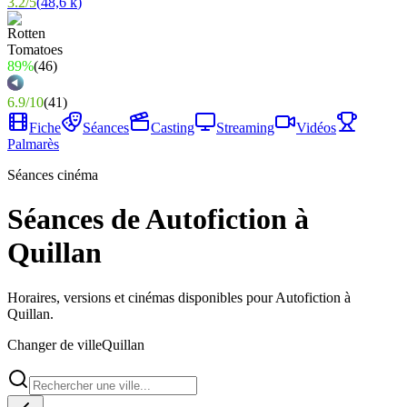
3.2
/
5
(
48,6 k
)
89%
(
46
)
6.9
/
10
(
41
)
Fiche
Séances
Casting
Streaming
Vidéos
Palmarès
Séances cinéma
Séances de Autofiction à
Quillan
Horaires, versions et cinémas disponibles pour Autofiction à
Quillan.
Changer de ville
Quillan