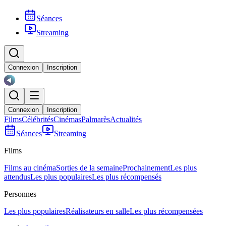
Séances
Streaming
Connexion
Inscription
Connexion
Inscription
Films
Célébrités
Cinémas
Palmarès
Actualités
Séances
Streaming
Films
Films au cinéma
Sorties de la semaine
Prochainement
Les plus
attendus
Les plus populaires
Les plus récompensés
Personnes
Les plus populaires
Réalisateurs en salle
Les plus récompensées