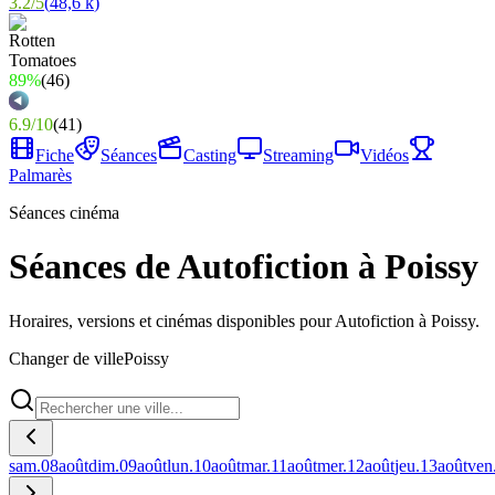
3.2
/
5
(
48,6 k
)
89%
(
46
)
6.9
/
10
(
41
)
Fiche
Séances
Casting
Streaming
Vidéos
Palmarès
Séances cinéma
Séances de Autofiction à Poissy
Horaires, versions et cinémas disponibles pour Autofiction à Poissy.
Changer de ville
Poissy
sam.
08
août
dim.
09
août
lun.
10
août
mar.
11
août
mer.
12
août
jeu.
13
août
ven