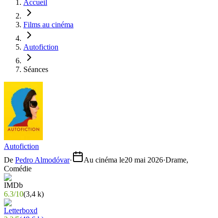
Accueil
Films au cinéma
Autofiction
Séances
Autofiction
De
Pedro Almodóvar
·
Au cinéma le
20 mai 2026
·
Drame,
Comédie
6.3
/
10
(
3,4 k
)