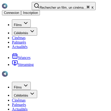
Rechercher un film, un cinéma...
K
Connexion
Inscription
Films
Célébrités
Cinémas
Palmarès
Actualités
Séances
Streaming
Films
Célébrités
Cinémas
Palmarès
Actualités