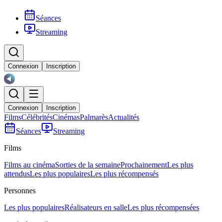
Séances
Streaming
Connexion
Inscription
Connexion
Inscription
Films
Célébrités
Cinémas
Palmarès
Actualités
Séances
Streaming
Films
Films au cinéma
Sorties de la semaine
Prochainement
Les plus
attendus
Les plus populaires
Les plus récompensés
Personnes
Les plus populaires
Réalisateurs en salle
Les plus récompensées