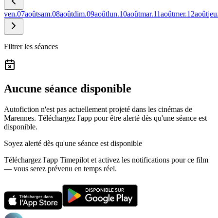
ven.
07
août
sam.
08
août
dim.
09
août
lun.
10
août
mar.
11
août
mer.
12
août
jeu
Filtrer les séances
Aucune séance disponible
Autofiction n'est pas actuellement projeté dans les cinémas de
Marennes.
Téléchargez l'app pour être alerté dès qu'une séance est
disponible.
Soyez alerté dès qu'une séance est disponible
Téléchargez l'app Timepilot et activez les notifications pour ce film
— vous serez prévenu en temps réel.