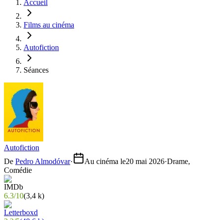
Accueil
Films au cinéma
Autofiction
Séances
Autofiction
De
Pedro Almodóvar
·
Au cinéma le
20 mai 2026
·
Drame,
Comédie
6.3
/
10
(
3,4 k
)