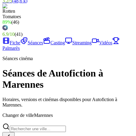
3.2
/
5
(
48,6 k
)
89%
(
46
)
6.9
/
10
(
41
)
Fiche
Séances
Casting
Streaming
Vidéos
Palmarès
Séances cinéma
Séances de Autofiction à
Marennes
Horaires, versions et cinémas disponibles pour Autofiction à
Marennes.
Changer de ville
Marennes