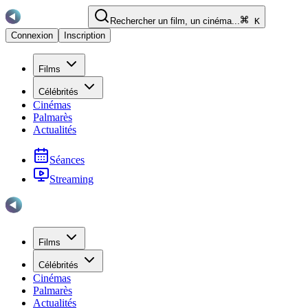
Rechercher un film, un cinéma...
K
Connexion
Inscription
Films
Célébrités
Cinémas
Palmarès
Actualités
Séances
Streaming
Films
Célébrités
Cinémas
Palmarès
Actualités