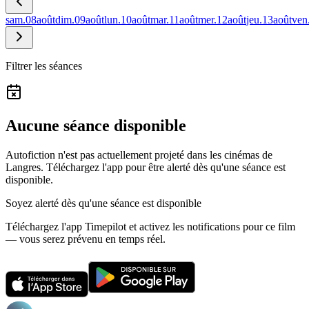
sam.
08
août
dim.
09
août
lun.
10
août
mar.
11
août
mer.
12
août
jeu.
13
août
ven
Filtrer les séances
Aucune séance disponible
Autofiction n'est pas actuellement projeté dans les cinémas de
Langres.
Téléchargez l'app pour être alerté dès qu'une séance est
disponible.
Soyez alerté dès qu'une séance est disponible
Téléchargez l'app Timepilot et activez les notifications pour ce film
— vous serez prévenu en temps réel.