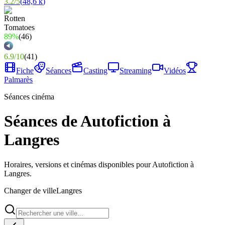
3.2
/
5
(
48,6 k
)
89%
(
46
)
6.9
/
10
(
41
)
Fiche
Séances
Casting
Streaming
Vidéos
Palmarès
Séances cinéma
Séances de Autofiction à
Langres
Horaires, versions et cinémas disponibles pour Autofiction à
Langres.
Changer de ville
Langres