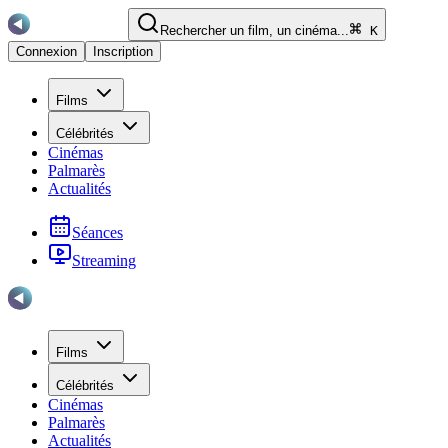
Rechercher un film, un cinéma...
K
Connexion
Inscription
Films
Célébrités
Cinémas
Palmarès
Actualités
Séances
Streaming
Films
Célébrités
Cinémas
Palmarès
Actualités