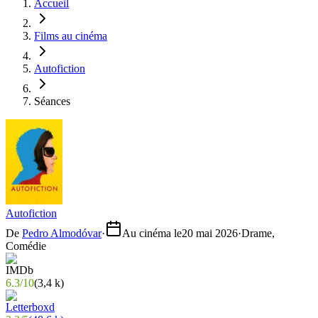
Accueil
Films au cinéma
Autofiction
Séances
Autofiction
De
Pedro Almodóvar
·
Au cinéma le
20 mai 2026
·
Drame,
Comédie
6.3
/
10
(
3,4 k
)