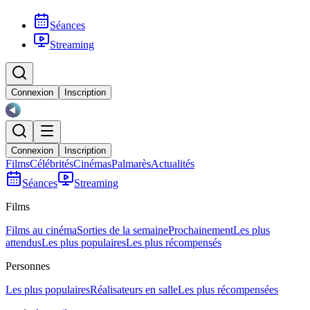
Séances
Streaming
Connexion
Inscription
Connexion
Inscription
Films
Célébrités
Cinémas
Palmarès
Actualités
Séances
Streaming
Films
Films au cinéma
Sorties de la semaine
Prochainement
Les plus
attendus
Les plus populaires
Les plus récompensés
Personnes
Les plus populaires
Réalisateurs en salle
Les plus récompensées