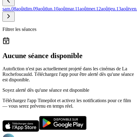
sam.
08
août
dim.
09
août
lun.
10
août
mar.
11
août
mer.
12
août
jeu.
13
août
ven
Filtrer les séances
Aucune séance disponible
Autofiction n'est pas actuellement projeté dans les cinémas de La
Rochefoucauld.
Téléchargez l'app pour être alerté dès qu'une séance
est disponible.
Soyez alerté dès qu'une séance est disponible
Téléchargez l'app Timepilot et activez les notifications pour ce film
— vous serez prévenu en temps réel.