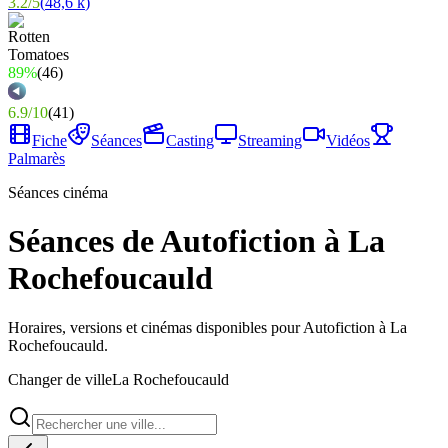
3.2
/
5
(
48,6 k
)
89%
(
46
)
6.9
/
10
(
41
)
Fiche
Séances
Casting
Streaming
Vidéos
Palmarès
Séances cinéma
Séances de Autofiction à La
Rochefoucauld
Horaires, versions et cinémas disponibles pour Autofiction à La
Rochefoucauld.
Changer de ville
La Rochefoucauld