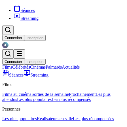
Séances
Streaming
Connexion
Inscription
Connexion
Inscription
Films
Célébrités
Cinémas
Palmarès
Actualités
Séances
Streaming
Films
Films au cinéma
Sorties de la semaine
Prochainement
Les plus
attendus
Les plus populaires
Les plus récompensés
Personnes
Les plus populaires
Réalisateurs en salle
Les plus récompensées