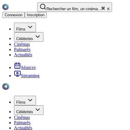
Rechercher un film, un cinéma...
K
Connexion
Inscription
Films
Célébrités
Cinémas
Palmarès
Actualités
Séances
Streaming
Films
Célébrités
Cinémas
Palmarès
Actualités