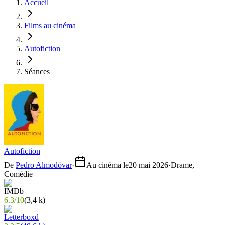
Accueil
Films au cinéma
Autofiction
Séances
Autofiction
De
Pedro Almodóvar
·
Au cinéma le
20 mai 2026
·
Drame,
Comédie
6.3
/
10
(
3,4 k
)