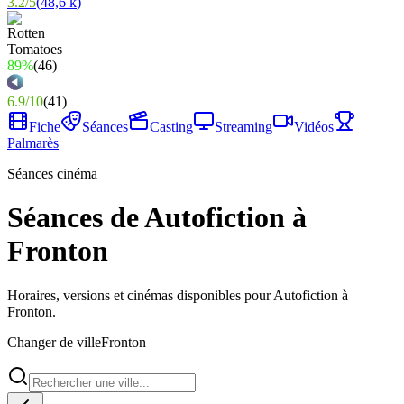
3.2
/
5
(
48,6 k
)
89%
(
46
)
6.9
/
10
(
41
)
Fiche
Séances
Casting
Streaming
Vidéos
Palmarès
Séances cinéma
Séances de Autofiction à
Fronton
Horaires, versions et cinémas disponibles pour Autofiction à
Fronton.
Changer de ville
Fronton