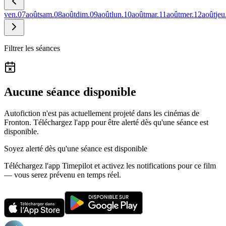
ven.
07
août
sam.
08
août
dim.
09
août
lun.
10
août
mar.
11
août
mer.
12
août
jeu
Filtrer les séances
Aucune séance disponible
Autofiction n'est pas actuellement projeté dans les cinémas de
Fronton.
Téléchargez l'app pour être alerté dès qu'une séance est
disponible.
Soyez alerté dès qu'une séance est disponible
Téléchargez l'app Timepilot et activez les notifications pour ce film
— vous serez prévenu en temps réel.