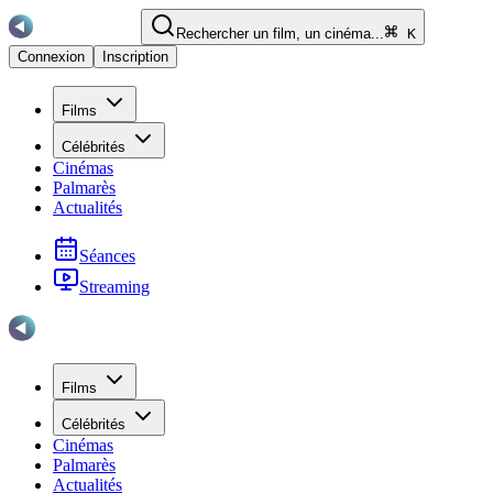
Rechercher un film, un cinéma...
K
Connexion
Inscription
Films
Célébrités
Cinémas
Palmarès
Actualités
Séances
Streaming
Films
Célébrités
Cinémas
Palmarès
Actualités