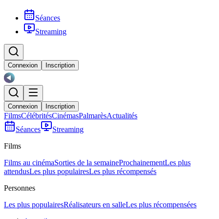
Séances
Streaming
Connexion
Inscription
Connexion
Inscription
Films
Célébrités
Cinémas
Palmarès
Actualités
Séances
Streaming
Films
Films au cinéma
Sorties de la semaine
Prochainement
Les plus
attendus
Les plus populaires
Les plus récompensés
Personnes
Les plus populaires
Réalisateurs en salle
Les plus récompensées