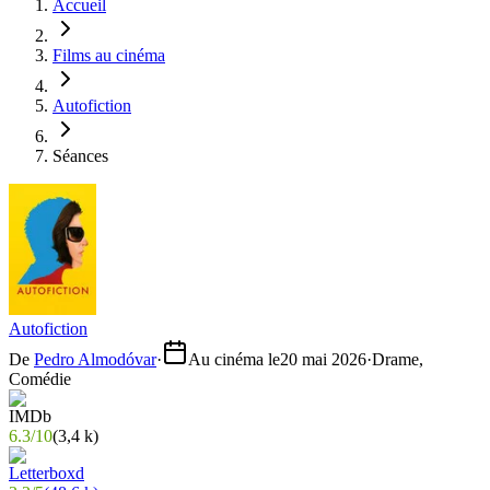
Accueil
Films au cinéma
Autofiction
Séances
Autofiction
De
Pedro Almodóvar
·
Au cinéma le
20 mai 2026
·
Drame,
Comédie
6.3
/
10
(
3,4 k
)