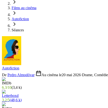
Films au cinéma
Autofiction
Séances
Autofiction
De
Pedro Almodóvar
·
Au cinéma le
20 mai 2026
·
Drame, Comédie
6.3
/
10
(
3,4 k
)
3.2
/
5
(
48,6 k
)