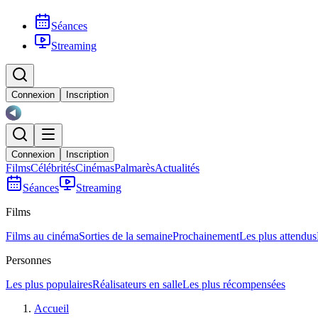
Séances
Streaming
Connexion
Inscription
Connexion
Inscription
Films
Célébrités
Cinémas
Palmarès
Actualités
Séances
Streaming
Films
Films au cinéma
Sorties de la semaine
Prochainement
Les plus attendus
Personnes
Les plus populaires
Réalisateurs en salle
Les plus récompensées
Accueil