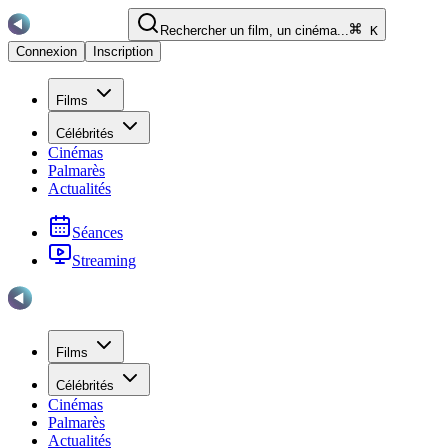
Rechercher un film, un cinéma...
K
Connexion
Inscription
Films
Célébrités
Cinémas
Palmarès
Actualités
Séances
Streaming
Films
Célébrités
Cinémas
Palmarès
Actualités