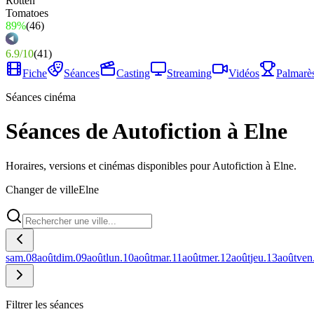
89%
(
46
)
6.9
/
10
(
41
)
Fiche
Séances
Casting
Streaming
Vidéos
Palmarè
Séances cinéma
Séances de Autofiction à Elne
Horaires, versions et cinémas disponibles pour Autofiction à Elne.
Changer de ville
Elne
sam.
08
août
dim.
09
août
lun.
10
août
mar.
11
août
mer.
12
août
jeu.
13
août
ven
Filtrer les séances