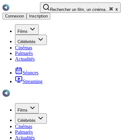
Rechercher un film, un cinéma...
K
Connexion
Inscription
Films
Célébrités
Cinémas
Palmarès
Actualités
Séances
Streaming
Films
Célébrités
Cinémas
Palmarès
Actualités