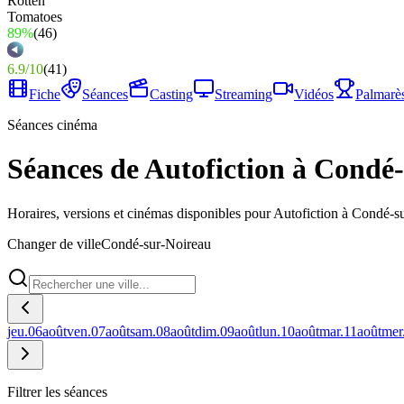
89%
(
46
)
6.9
/
10
(
41
)
Fiche
Séances
Casting
Streaming
Vidéos
Palmarè
Séances cinéma
Séances de Autofiction à Condé
Horaires, versions et cinémas disponibles pour Autofiction à Condé-s
Changer de ville
Condé-sur-Noireau
jeu.
06
août
ven.
07
août
sam.
08
août
dim.
09
août
lun.
10
août
mar.
11
août
mer
Filtrer les séances