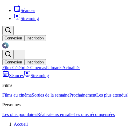
Séances
Streaming
Connexion
Inscription
Connexion
Inscription
Films
Célébrités
Cinémas
Palmarès
Actualités
Séances
Streaming
Films
Films au cinéma
Sorties de la semaine
Prochainement
Les plus attendus
Personnes
Les plus populaires
Réalisateurs en salle
Les plus récompensées
Accueil