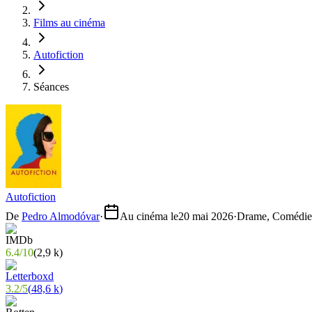
Films au cinéma
Autofiction
Séances
Autofiction
De
Pedro Almodóvar
·
Au cinéma le
20 mai 2026
·
Drame, Comédie
6.4
/
10
(
2,9 k
)
3.2
/
5
(
48,6 k
)