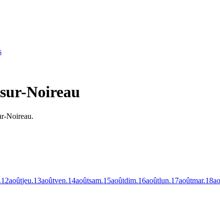
s
-sur-Noireau
ur-Noireau.
.
12
août
jeu.
13
août
ven.
14
août
sam.
15
août
dim.
16
août
lun.
17
août
mar.
18
ao