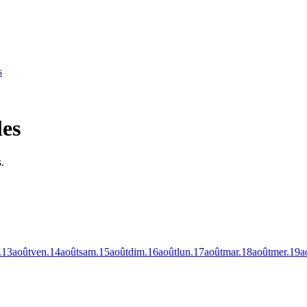
s
les
.
.
13
août
ven.
14
août
sam.
15
août
dim.
16
août
lun.
17
août
mar.
18
août
mer.
19
a