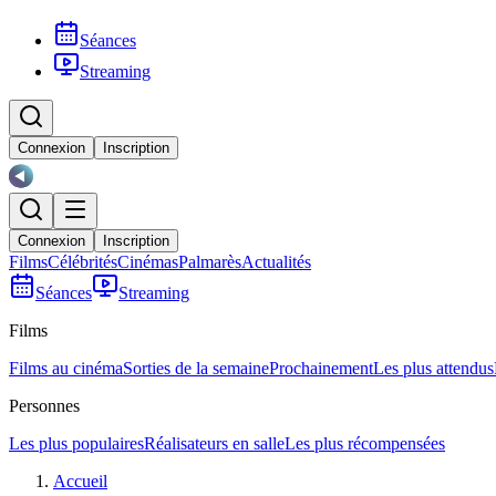
Séances
Streaming
Connexion
Inscription
Connexion
Inscription
Films
Célébrités
Cinémas
Palmarès
Actualités
Séances
Streaming
Films
Films au cinéma
Sorties de la semaine
Prochainement
Les plus attendus
Personnes
Les plus populaires
Réalisateurs en salle
Les plus récompensées
Accueil