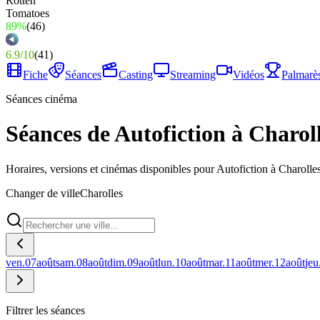
89%
(
46
)
6.9
/
10
(
41
)
Fiche
Séances
Casting
Streaming
Vidéos
Palmarè
Séances cinéma
Séances de Autofiction à Charol
Horaires, versions et cinémas disponibles pour Autofiction à Charolles
Changer de ville
Charolles
ven.
07
août
sam.
08
août
dim.
09
août
lun.
10
août
mar.
11
août
mer.
12
août
jeu
Filtrer les séances