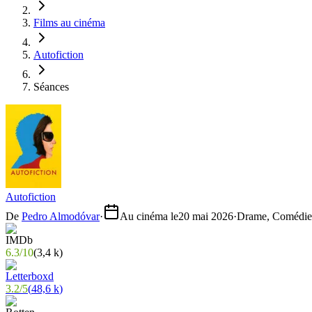
Films au cinéma
Autofiction
Séances
Autofiction
De
Pedro Almodóvar
·
Au cinéma le
20 mai 2026
·
Drame, Comédie
6.3
/
10
(
3,4 k
)
3.2
/
5
(
48,6 k
)