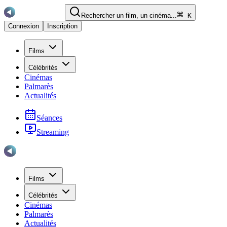
Rechercher un film, un cinéma...
K
Connexion
Inscription
Films
Célébrités
Cinémas
Palmarès
Actualités
Séances
Streaming
Films
Célébrités
Cinémas
Palmarès
Actualités