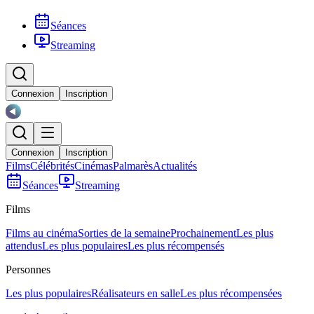
Séances
Streaming
Connexion
Inscription
Connexion
Inscription
Films
Célébrités
Cinémas
Palmarès
Actualités
Séances
Streaming
Films
Films au cinéma
Sorties de la semaine
Prochainement
Les plus
attendus
Les plus populaires
Les plus récompensés
Personnes
Les plus populaires
Réalisateurs en salle
Les plus récompensées