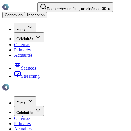
Rechercher un film, un cinéma...
K
Connexion
Inscription
Films
Célébrités
Cinémas
Palmarès
Actualités
Séances
Streaming
Films
Célébrités
Cinémas
Palmarès
Actualités