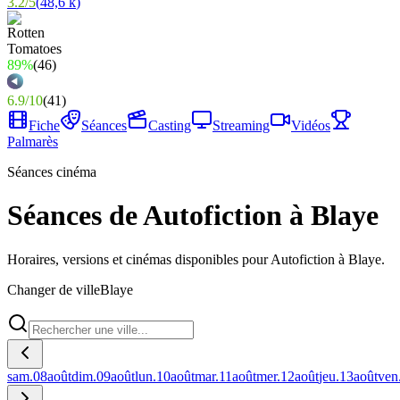
3.2
/
5
(
48,6 k
)
89%
(
46
)
6.9
/
10
(
41
)
Fiche
Séances
Casting
Streaming
Vidéos
Palmarès
Séances cinéma
Séances de Autofiction à Blaye
Horaires, versions et cinémas disponibles pour Autofiction à Blaye.
Changer de ville
Blaye
sam.
08
août
dim.
09
août
lun.
10
août
mar.
11
août
mer.
12
août
jeu.
13
août
ven