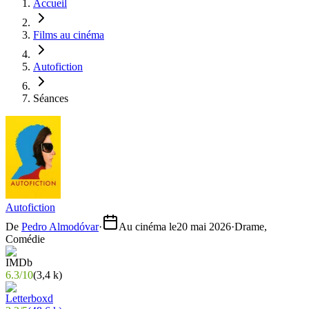
Accueil
Films au cinéma
Autofiction
Séances
Autofiction
De
Pedro Almodóvar
·
Au cinéma le
20 mai 2026
·
Drame,
Comédie
6.3
/
10
(
3,4 k
)