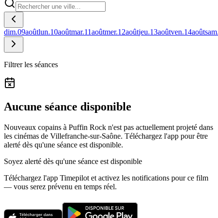
dim.
09
août
lun.
10
août
mar.
11
août
mer.
12
août
jeu.
13
août
ven.
14
août
sam
Filtrer les séances
Aucune séance disponible
Nouveaux copains à Puffin Rock n'est pas actuellement projeté dans
les cinémas de Villefranche-sur-Saône.
Téléchargez l'app pour être
alerté dès qu'une séance est disponible.
Soyez alerté dès qu'une séance est disponible
Téléchargez l'app Timepilot et activez les notifications pour ce film
— vous serez prévenu en temps réel.