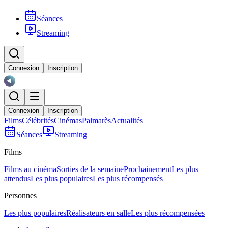
Séances
Streaming
Connexion
Inscription
Connexion
Inscription
Films
Célébrités
Cinémas
Palmarès
Actualités
Séances
Streaming
Films
Films au cinéma
Sorties de la semaine
Prochainement
Les plus
attendus
Les plus populaires
Les plus récompensés
Personnes
Les plus populaires
Réalisateurs en salle
Les plus récompensées