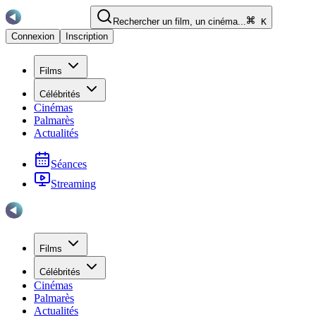
Rechercher un film, un cinéma...
K
Connexion
Inscription
Films
Célébrités
Cinémas
Palmarès
Actualités
Séances
Streaming
Films
Célébrités
Cinémas
Palmarès
Actualités