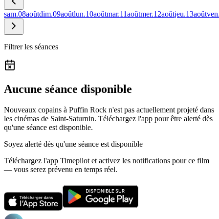
sam.
08
août
dim.
09
août
lun.
10
août
mar.
11
août
mer.
12
août
jeu.
13
août
ven
Filtrer les séances
Aucune séance disponible
Nouveaux copains à Puffin Rock n'est pas actuellement projeté dans
les cinémas de Saint-Saturnin.
Téléchargez l'app pour être alerté dès
qu'une séance est disponible.
Soyez alerté dès qu'une séance est disponible
Téléchargez l'app Timepilot et activez les notifications pour ce film
— vous serez prévenu en temps réel.