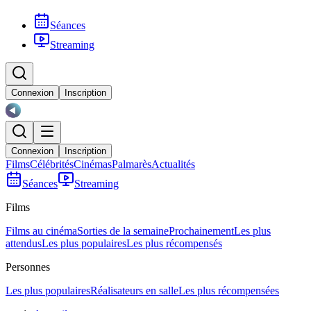
Séances
Streaming
Connexion
Inscription
Connexion
Inscription
Films
Célébrités
Cinémas
Palmarès
Actualités
Séances
Streaming
Films
Films au cinéma
Sorties de la semaine
Prochainement
Les plus
attendus
Les plus populaires
Les plus récompensés
Personnes
Les plus populaires
Réalisateurs en salle
Les plus récompensées