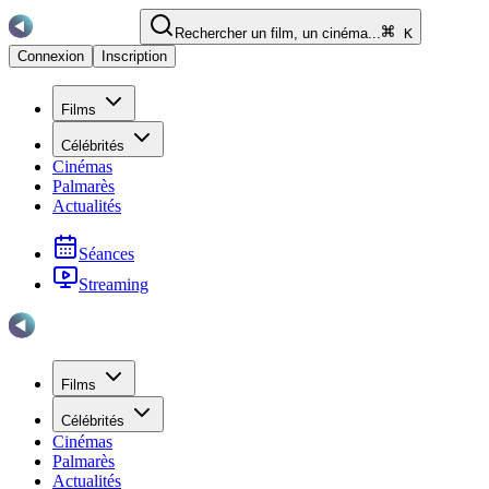
Rechercher un film, un cinéma...
K
Connexion
Inscription
Films
Célébrités
Cinémas
Palmarès
Actualités
Séances
Streaming
Films
Célébrités
Cinémas
Palmarès
Actualités