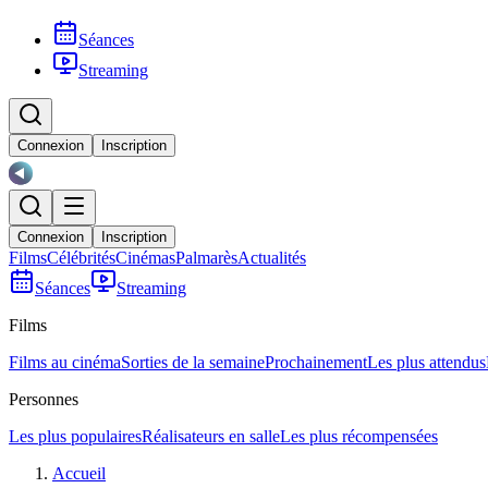
Séances
Streaming
Connexion
Inscription
Connexion
Inscription
Films
Célébrités
Cinémas
Palmarès
Actualités
Séances
Streaming
Films
Films au cinéma
Sorties de la semaine
Prochainement
Les plus attendus
Personnes
Les plus populaires
Réalisateurs en salle
Les plus récompensées
Accueil