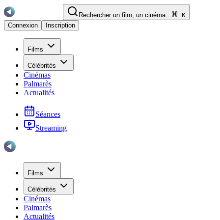
Rechercher un film, un cinéma...
K
Connexion
Inscription
Films
Célébrités
Cinémas
Palmarès
Actualités
Séances
Streaming
Films
Célébrités
Cinémas
Palmarès
Actualités