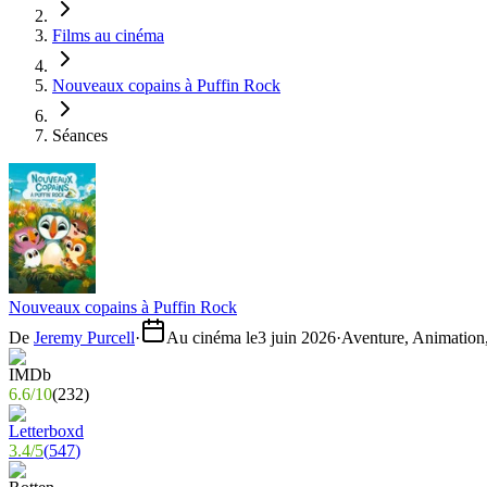
Films au cinéma
Nouveaux copains à Puffin Rock
Séances
Nouveaux copains à Puffin Rock
De
Jeremy Purcell
·
Au cinéma le
3 juin 2026
·
Aventure, Animation,
6.6
/
10
(
232
)
3.4
/
5
(
547
)