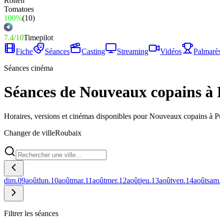
100%
(
10
)
7.4
/
10
Timepilot
Fiche
Séances
Casting
Streaming
Vidéos
Palmarè
Séances cinéma
Séances de Nouveaux copains à 
Horaires, versions et cinémas disponibles pour Nouveaux copains à 
Changer de ville
Roubaix
dim.
09
août
lun.
10
août
mar.
11
août
mer.
12
août
jeu.
13
août
ven.
14
août
sam
Filtrer les séances