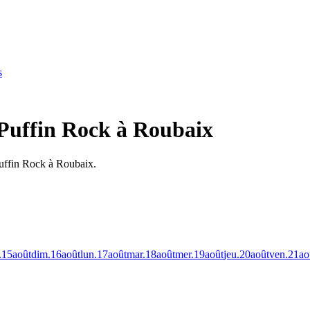
s
Puffin Rock à Roubaix
Puffin Rock à Roubaix.
.
15
août
dim.
16
août
lun.
17
août
mar.
18
août
mer.
19
août
jeu.
20
août
ven.
21
ao