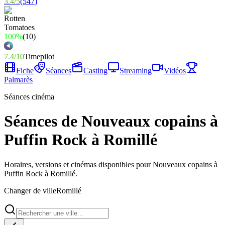
3.4
/
5
(
547
)
100%
(
10
)
7.4
/
10
Timepilot
Fiche
Séances
Casting
Streaming
Vidéos
Palmarès
Séances cinéma
Séances de Nouveaux copains à
Puffin Rock à Romillé
Horaires, versions et cinémas disponibles pour Nouveaux copains à
Puffin Rock à Romillé.
Changer de ville
Romillé