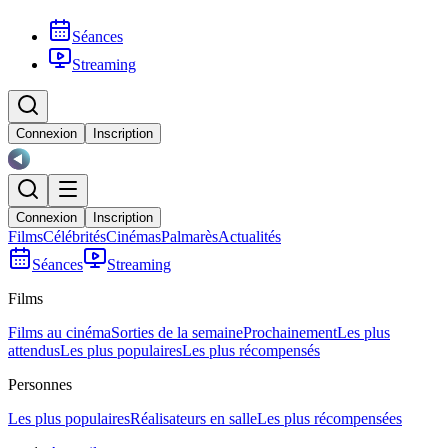
Séances
Streaming
Connexion
Inscription
Connexion
Inscription
Films
Célébrités
Cinémas
Palmarès
Actualités
Séances
Streaming
Films
Films au cinéma
Sorties de la semaine
Prochainement
Les plus
attendus
Les plus populaires
Les plus récompensés
Personnes
Les plus populaires
Réalisateurs en salle
Les plus récompensées