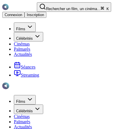
Rechercher un film, un cinéma...
K
Connexion
Inscription
Films
Célébrités
Cinémas
Palmarès
Actualités
Séances
Streaming
Films
Célébrités
Cinémas
Palmarès
Actualités