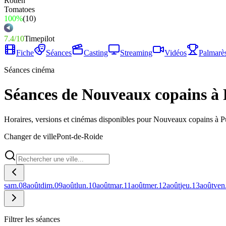
100%
(
10
)
7.4
/
10
Timepilot
Fiche
Séances
Casting
Streaming
Vidéos
Palmarè
Séances cinéma
Séances de Nouveaux copains à 
Horaires, versions et cinémas disponibles pour Nouveaux copains à P
Changer de ville
Pont-de-Roide
sam.
08
août
dim.
09
août
lun.
10
août
mar.
11
août
mer.
12
août
jeu.
13
août
ven
Filtrer les séances