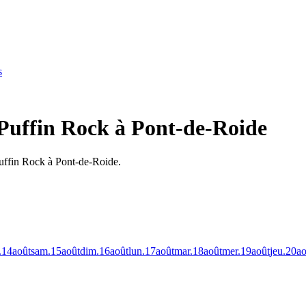
s
Puffin Rock à Pont-de-Roide
uffin Rock à Pont-de-Roide.
.
14
août
sam.
15
août
dim.
16
août
lun.
17
août
mar.
18
août
mer.
19
août
jeu.
20
ao