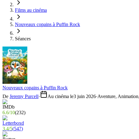
Films au cinéma
Nouveaux copains à Puffin Rock
Séances
Nouveaux copains à Puffin Rock
De
Jeremy Purcell
·
Au cinéma le
3 juin 2026
·
Aventure, Animation,
6.6
/
10
(
232
)
3.4
/
5
(
547
)