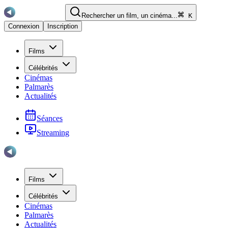
Rechercher un film, un cinéma...
K
Connexion
Inscription
Films
Célébrités
Cinémas
Palmarès
Actualités
Séances
Streaming
Films
Célébrités
Cinémas
Palmarès
Actualités