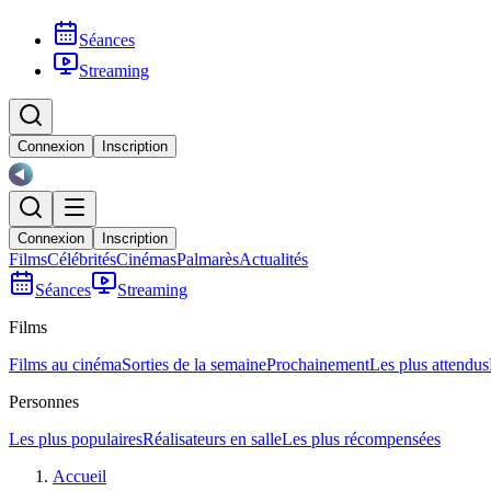
Séances
Streaming
Connexion
Inscription
Connexion
Inscription
Films
Célébrités
Cinémas
Palmarès
Actualités
Séances
Streaming
Films
Films au cinéma
Sorties de la semaine
Prochainement
Les plus attendus
Personnes
Les plus populaires
Réalisateurs en salle
Les plus récompensées
Accueil