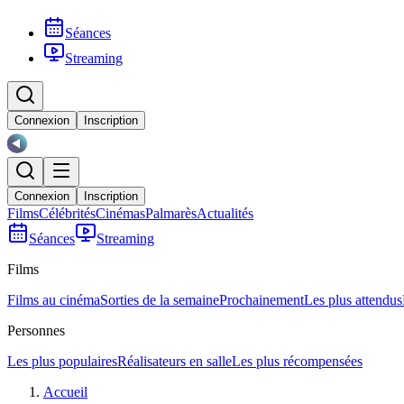
Séances
Streaming
Connexion
Inscription
Connexion
Inscription
Films
Célébrités
Cinémas
Palmarès
Actualités
Séances
Streaming
Films
Films au cinéma
Sorties de la semaine
Prochainement
Les plus attendus
Personnes
Les plus populaires
Réalisateurs en salle
Les plus récompensées
Accueil