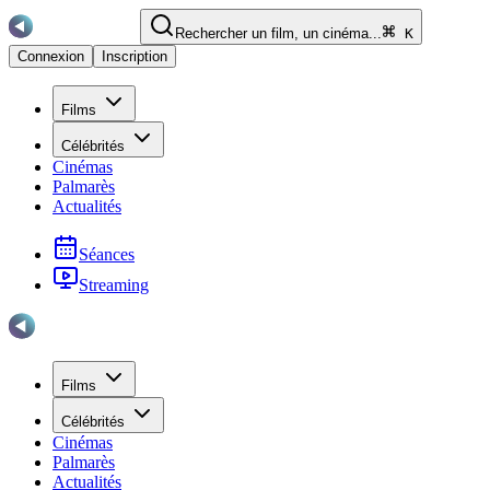
Rechercher un film, un cinéma...
K
Connexion
Inscription
Films
Célébrités
Cinémas
Palmarès
Actualités
Séances
Streaming
Films
Célébrités
Cinémas
Palmarès
Actualités