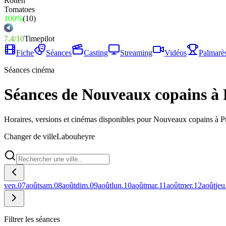
100%
(
10
)
7.4
/
10
Timepilot
Fiche
Séances
Casting
Streaming
Vidéos
Palmarè
Séances cinéma
Séances de Nouveaux copains à
Horaires, versions et cinémas disponibles pour Nouveaux copains à 
Changer de ville
Labouheyre
ven.
07
août
sam.
08
août
dim.
09
août
lun.
10
août
mar.
11
août
mer.
12
août
jeu
Filtrer les séances