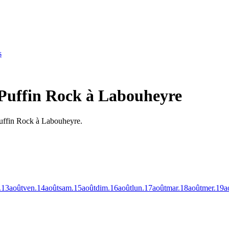
s
 Puffin Rock à Labouheyre
Puffin Rock à Labouheyre.
.
13
août
ven.
14
août
sam.
15
août
dim.
16
août
lun.
17
août
mar.
18
août
mer.
19
a