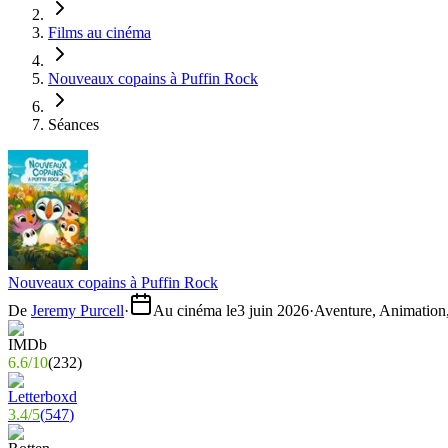
Films au cinéma
Nouveaux copains à Puffin Rock
Séances
Nouveaux copains à Puffin Rock
De
Jeremy Purcell
·
Au cinéma le
3 juin 2026
·
Aventure, Animation,
6.6
/
10
(
232
)
3.4
/
5
(
547
)