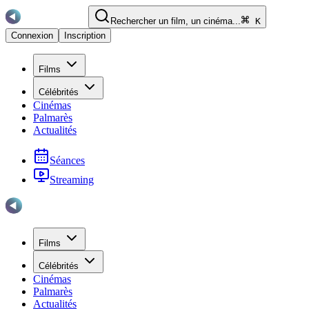
Rechercher un film, un cinéma...
K
Connexion
Inscription
Films
Célébrités
Cinémas
Palmarès
Actualités
Séances
Streaming
Films
Célébrités
Cinémas
Palmarès
Actualités