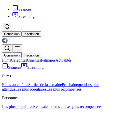
Séances
Streaming
Connexion
Inscription
Connexion
Inscription
Films
Célébrités
Cinémas
Palmarès
Actualités
Séances
Streaming
Films
Films au cinéma
Sorties de la semaine
Prochainement
Les plus
attendus
Les plus populaires
Les plus récompensés
Personnes
Les plus populaires
Réalisateurs en salle
Les plus récompensées