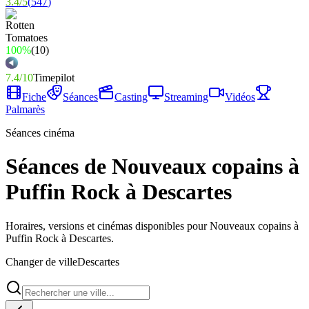
3.4
/
5
(
547
)
100%
(
10
)
7.4
/
10
Timepilot
Fiche
Séances
Casting
Streaming
Vidéos
Palmarès
Séances cinéma
Séances de Nouveaux copains à
Puffin Rock à Descartes
Horaires, versions et cinémas disponibles pour Nouveaux copains à
Puffin Rock à Descartes.
Changer de ville
Descartes