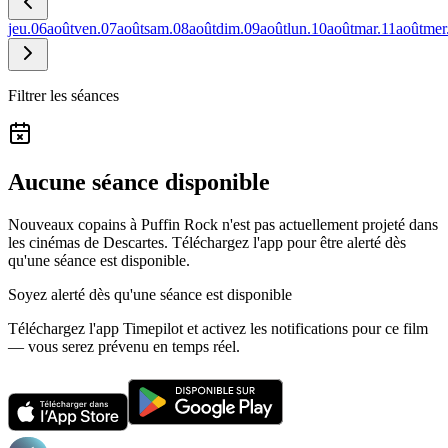
jeu.
06
août
ven.
07
août
sam.
08
août
dim.
09
août
lun.
10
août
mar.
11
août
mer
Filtrer les séances
Aucune séance disponible
Nouveaux copains à Puffin Rock n'est pas actuellement projeté dans
les cinémas de Descartes.
Téléchargez l'app pour être alerté dès
qu'une séance est disponible.
Soyez alerté dès qu'une séance est disponible
Téléchargez l'app Timepilot et activez les notifications pour ce film
— vous serez prévenu en temps réel.