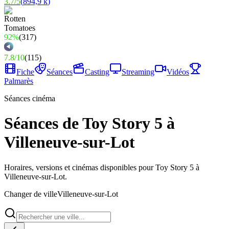
3.7
/
5
(
894,9 k
)
92%
(
317
)
7.8
/
10
(
115
)
Fiche
Séances
Casting
Streaming
Vidéos
Palmarès
Séances cinéma
Séances de Toy Story 5 à
Villeneuve-sur-Lot
Horaires, versions et cinémas disponibles pour Toy Story 5 à
Villeneuve-sur-Lot.
Changer de ville
Villeneuve-sur-Lot