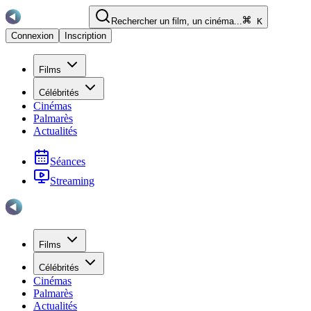
Rechercher un film, un cinéma...
K
Connexion
Inscription
Films
Célébrités
Cinémas
Palmarès
Actualités
Séances
Streaming
Films
Célébrités
Cinémas
Palmarès
Actualités