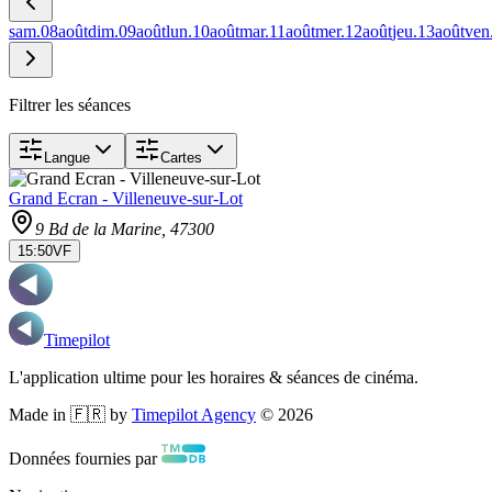
sam.
08
août
dim.
09
août
lun.
10
août
mar.
11
août
mer.
12
août
jeu.
13
août
ven
Filtrer les séances
Langue
Cartes
Grand Ecran - Villeneuve-sur-Lot
9 Bd de la Marine
, 47300
15:50
VF
Timepilot
L'application ultime pour les horaires & séances de cinéma.
Made in 🇫🇷 by
Timepilot Agency
©
2026
Données fournies par