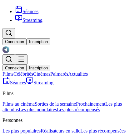
Séances
Streaming
Connexion
Inscription
Connexion
Inscription
Films
Célébrités
Cinémas
Palmarès
Actualités
Séances
Streaming
Films
Films au cinéma
Sorties de la semaine
Prochainement
Les plus
attendus
Les plus populaires
Les plus récompensés
Personnes
Les plus populaires
Réalisateurs en salle
Les plus récompensées