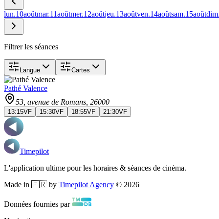
lun.
10
août
mar.
11
août
mer.
12
août
jeu.
13
août
ven.
14
août
sam.
15
août
dim
Filtrer les séances
Langue
Cartes
Pathé Valence
53, avenue de Romans
, 26000
13:15
VF
15:30
VF
18:55
VF
21:30
VF
Timepilot
L'application ultime pour les horaires & séances de cinéma.
Made in 🇫🇷 by
Timepilot Agency
©
2026
Données fournies par