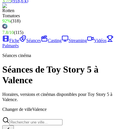
3.7
/
5
(
918,6 k
)
92%
(
318
)
7.8
/
10
(
115
)
Fiche
Séances
Casting
Streaming
Vidéos
Palmarès
Séances cinéma
Séances de Toy Story 5 à
Valence
Horaires, versions et cinémas disponibles pour Toy Story 5 à
Valence.
Changer de ville
Valence