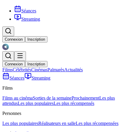
Séances
Streaming
Connexion
Inscription
Connexion
Inscription
Films
Célébrités
Cinémas
Palmarès
Actualités
Séances
Streaming
Films
Films au cinéma
Sorties de la semaine
Prochainement
Les plus
attendus
Les plus populaires
Les plus récompensés
Personnes
Les plus populaires
Réalisateurs en salle
Les plus récompensées