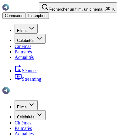
Rechercher un film, un cinéma...
K
Connexion
Inscription
Films
Célébrités
Cinémas
Palmarès
Actualités
Séances
Streaming
Films
Célébrités
Cinémas
Palmarès
Actualités