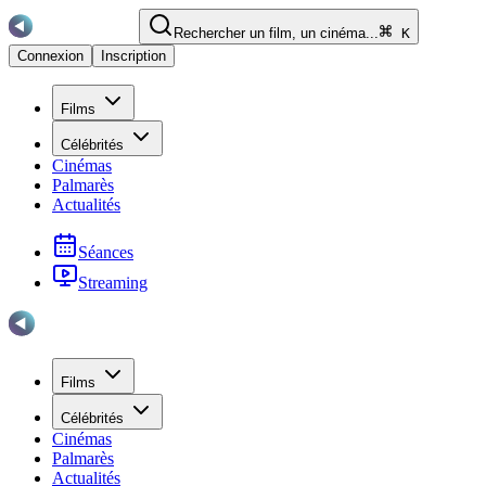
Rechercher un film, un cinéma...
K
Connexion
Inscription
Films
Célébrités
Cinémas
Palmarès
Actualités
Séances
Streaming
Films
Célébrités
Cinémas
Palmarès
Actualités