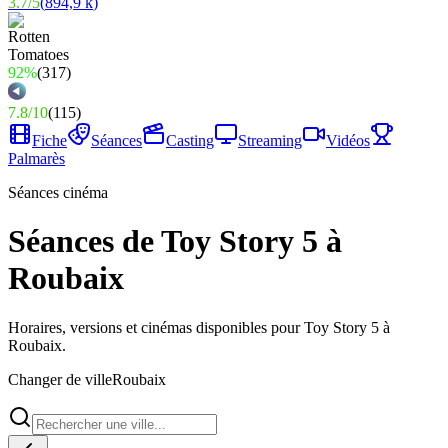
3.7
/
5
(
894,9 k
)
92%
(
317
)
7.8
/
10
(
115
)
Fiche
Séances
Casting
Streaming
Vidéos
Palmarès
Séances cinéma
Séances de Toy Story 5 à
Roubaix
Horaires, versions et cinémas disponibles pour Toy Story 5 à
Roubaix.
Changer de ville
Roubaix