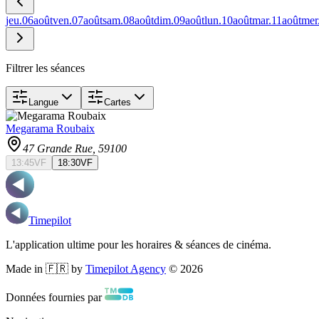
jeu.
06
août
ven.
07
août
sam.
08
août
dim.
09
août
lun.
10
août
mar.
11
août
mer
Filtrer les séances
Langue
Cartes
Megarama Roubaix
47 Grande Rue
, 59100
13:45
VF
18:30
VF
Timepilot
L'application ultime pour les horaires & séances de cinéma.
Made in 🇫🇷 by
Timepilot Agency
©
2026
Données fournies par