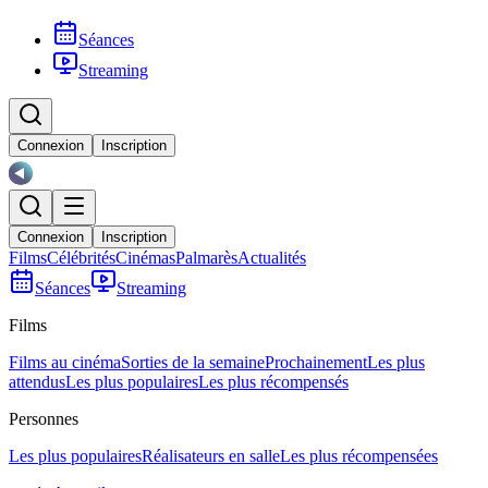
Séances
Streaming
Connexion
Inscription
Connexion
Inscription
Films
Célébrités
Cinémas
Palmarès
Actualités
Séances
Streaming
Films
Films au cinéma
Sorties de la semaine
Prochainement
Les plus
attendus
Les plus populaires
Les plus récompensés
Personnes
Les plus populaires
Réalisateurs en salle
Les plus récompensées