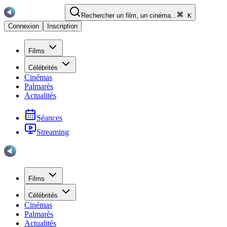
Rechercher un film, un cinéma...
K
Connexion
Inscription
Films
Célébrités
Cinémas
Palmarès
Actualités
Séances
Streaming
Films
Célébrités
Cinémas
Palmarès
Actualités