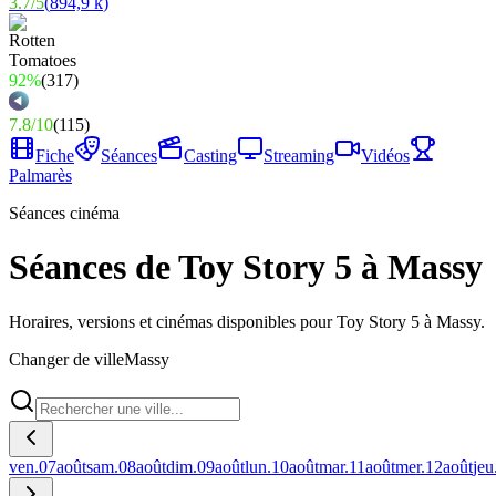
3.7
/
5
(
894,9 k
)
92%
(
317
)
7.8
/
10
(
115
)
Fiche
Séances
Casting
Streaming
Vidéos
Palmarès
Séances cinéma
Séances de Toy Story 5 à Massy
Horaires, versions et cinémas disponibles pour Toy Story 5 à Massy.
Changer de ville
Massy
ven.
07
août
sam.
08
août
dim.
09
août
lun.
10
août
mar.
11
août
mer.
12
août
jeu