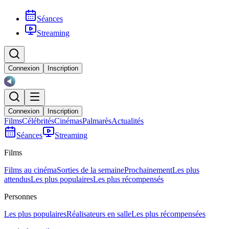
Séances
Streaming
Connexion
Inscription
Connexion
Inscription
Films
Célébrités
Cinémas
Palmarès
Actualités
Séances
Streaming
Films
Films au cinéma
Sorties de la semaine
Prochainement
Les plus
attendus
Les plus populaires
Les plus récompensés
Personnes
Les plus populaires
Réalisateurs en salle
Les plus récompensées