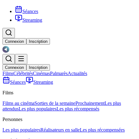
Séances
Streaming
Connexion
Inscription
Connexion
Inscription
Films
Célébrités
Cinémas
Palmarès
Actualités
Séances
Streaming
Films
Films au cinéma
Sorties de la semaine
Prochainement
Les plus
attendus
Les plus populaires
Les plus récompensés
Personnes
Les plus populaires
Réalisateurs en salle
Les plus récompensées