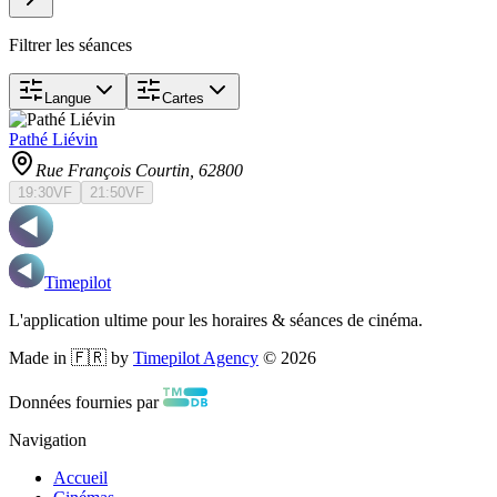
Filtrer les séances
Langue
Cartes
Pathé Liévin
Rue François Courtin
, 62800
19:30
VF
21:50
VF
Timepilot
L'application ultime pour les horaires & séances de cinéma.
Made in 🇫🇷 by
Timepilot Agency
©
2026
Données fournies par
Navigation
Accueil