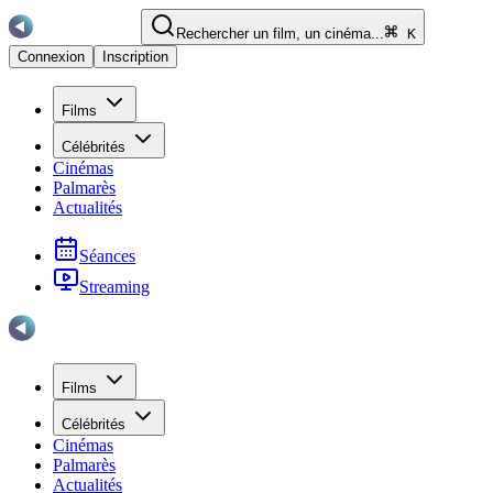
Rechercher un film, un cinéma...
K
Connexion
Inscription
Films
Célébrités
Cinémas
Palmarès
Actualités
Séances
Streaming
Films
Célébrités
Cinémas
Palmarès
Actualités