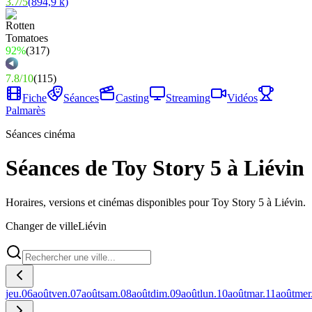
3.7
/
5
(
894,9 k
)
92%
(
317
)
7.8
/
10
(
115
)
Fiche
Séances
Casting
Streaming
Vidéos
Palmarès
Séances cinéma
Séances de Toy Story 5 à Liévin
Horaires, versions et cinémas disponibles pour Toy Story 5 à Liévin.
Changer de ville
Liévin
jeu.
06
août
ven.
07
août
sam.
08
août
dim.
09
août
lun.
10
août
mar.
11
août
mer