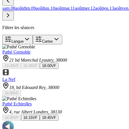
sam.
08
août
dim.
09
août
lun.
10
août
mar.
11
août
mer.
12
août
jeu.
13
août
ven
Filtrer les séances
Langue
Cartes
Pathé Grenoble
21 bd Marechal Lyautey
, 38000
13:30
VF
15:45
VF
18:00
VF
La Nef
18, bd Edouard Rey
, 38000
16:00
VF
Pathé Echirolles
4, rue Albert Londres
, 38130
14:00
VF
16:15
VF
18:45
VF