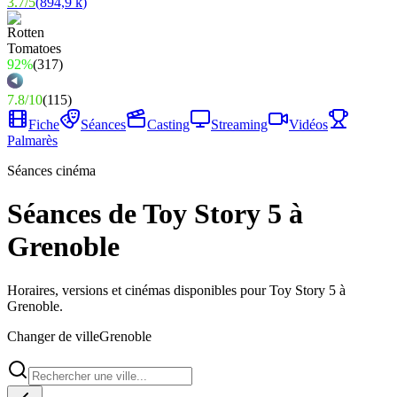
3.7
/
5
(
894,9 k
)
92%
(
317
)
7.8
/
10
(
115
)
Fiche
Séances
Casting
Streaming
Vidéos
Palmarès
Séances cinéma
Séances de Toy Story 5 à
Grenoble
Horaires, versions et cinémas disponibles pour Toy Story 5 à
Grenoble.
Changer de ville
Grenoble