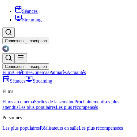
Séances
Streaming
Connexion
Inscription
Connexion
Inscription
Films
Célébrités
Cinémas
Palmarès
Actualités
Séances
Streaming
Films
Films au cinéma
Sorties de la semaine
Prochainement
Les plus
attendus
Les plus populaires
Les plus récompensés
Personnes
Les plus populaires
Réalisateurs en salle
Les plus récompensées