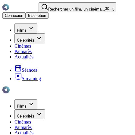
Rechercher un film, un cinéma...
K
Connexion
Inscription
Films
Célébrités
Cinémas
Palmarès
Actualités
Séances
Streaming
Films
Célébrités
Cinémas
Palmarès
Actualités