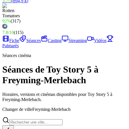
3.7
/
5
(
894,9 k
)
92%
(
317
)
7.8
/
10
(
115
)
Fiche
Séances
Casting
Streaming
Vidéos
Palmarès
Séances cinéma
Séances de Toy Story 5 à
Freyming-Merlebach
Horaires, versions et cinémas disponibles pour Toy Story 5 à
Freyming-Merlebach.
Changer de ville
Freyming-Merlebach