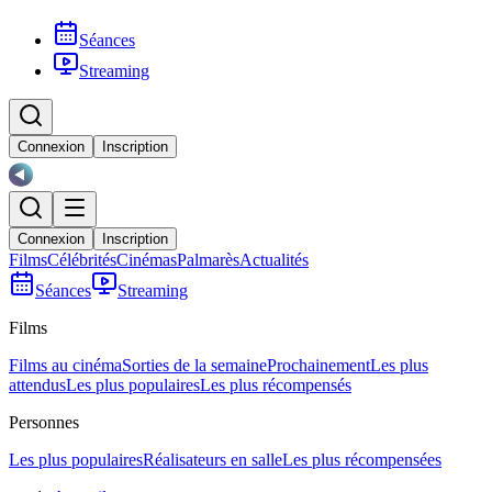
Séances
Streaming
Connexion
Inscription
Connexion
Inscription
Films
Célébrités
Cinémas
Palmarès
Actualités
Séances
Streaming
Films
Films au cinéma
Sorties de la semaine
Prochainement
Les plus
attendus
Les plus populaires
Les plus récompensés
Personnes
Les plus populaires
Réalisateurs en salle
Les plus récompensées