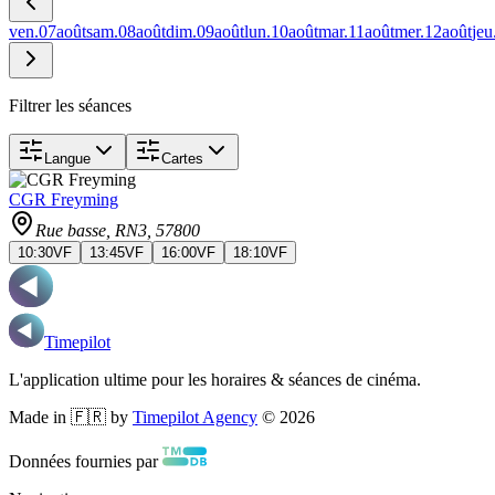
ven.
07
août
sam.
08
août
dim.
09
août
lun.
10
août
mar.
11
août
mer.
12
août
jeu
Filtrer les séances
Langue
Cartes
CGR Freyming
Rue basse, RN3
, 57800
10:30
VF
13:45
VF
16:00
VF
18:10
VF
Timepilot
L'application ultime pour les horaires & séances de cinéma.
Made in 🇫🇷 by
Timepilot Agency
©
2026
Données fournies par