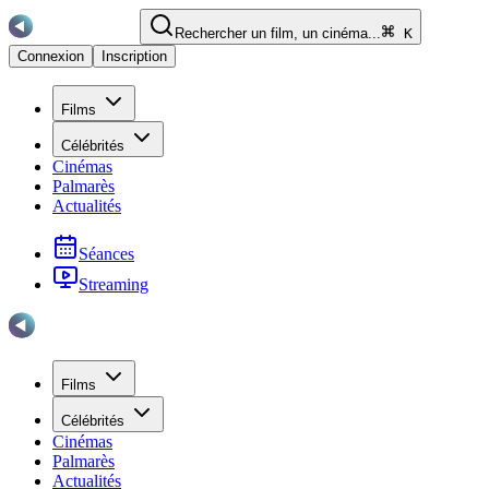
Rechercher un film, un cinéma...
K
Connexion
Inscription
Films
Célébrités
Cinémas
Palmarès
Actualités
Séances
Streaming
Films
Célébrités
Cinémas
Palmarès
Actualités