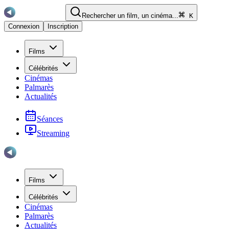
Rechercher un film, un cinéma...
K
Connexion
Inscription
Films
Célébrités
Cinémas
Palmarès
Actualités
Séances
Streaming
Films
Célébrités
Cinémas
Palmarès
Actualités