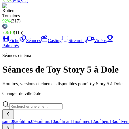
3.7
/
5
(
894,9 k
)
92%
(
317
)
7.8
/
10
(
115
)
Fiche
Séances
Casting
Streaming
Vidéos
Palmarès
Séances cinéma
Séances de Toy Story 5 à Dole
Horaires, versions et cinémas disponibles pour Toy Story 5 à Dole.
Changer de ville
Dole
sam.
08
août
dim.
09
août
lun.
10
août
mar.
11
août
mer.
12
août
jeu.
13
août
ven