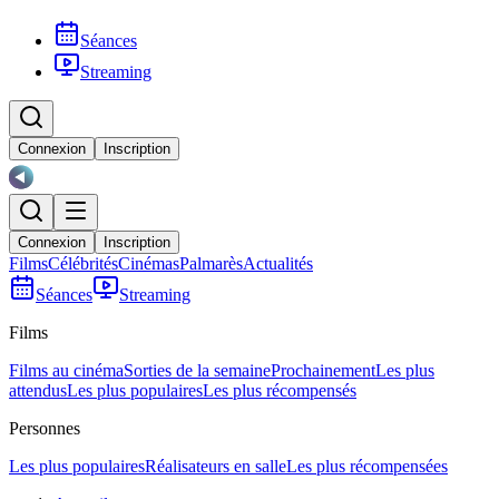
Séances
Streaming
Connexion
Inscription
Connexion
Inscription
Films
Célébrités
Cinémas
Palmarès
Actualités
Séances
Streaming
Films
Films au cinéma
Sorties de la semaine
Prochainement
Les plus
attendus
Les plus populaires
Les plus récompensés
Personnes
Les plus populaires
Réalisateurs en salle
Les plus récompensées