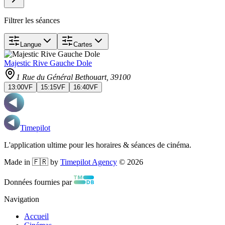
Filtrer les séances
Langue
Cartes
Majestic Rive Gauche Dole
1 Rue du Général Bethouart
, 39100
13:00
VF
15:15
VF
16:40
VF
Timepilot
L'application ultime pour les horaires & séances de cinéma.
Made in 🇫🇷 by
Timepilot Agency
©
2026
Données fournies par
Navigation
Accueil