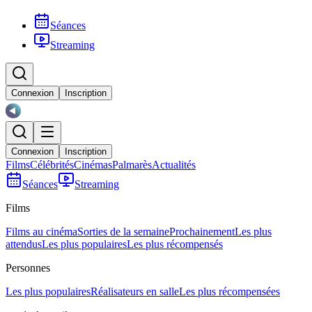
Séances
Streaming
Connexion
Inscription
Connexion
Inscription
Films
Célébrités
Cinémas
Palmarès
Actualités
Séances
Streaming
Films
Films au cinéma
Sorties de la semaine
Prochainement
Les plus
attendus
Les plus populaires
Les plus récompensés
Personnes
Les plus populaires
Réalisateurs en salle
Les plus récompensées