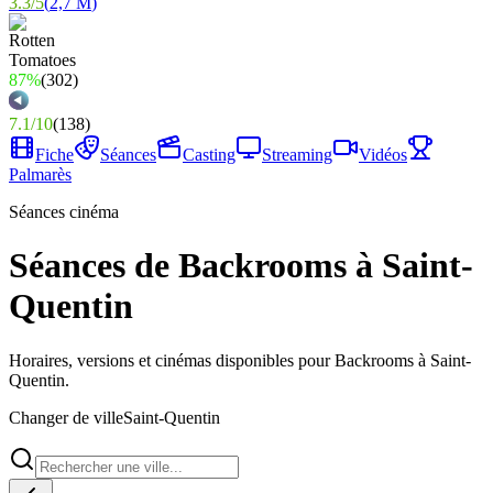
3.3
/
5
(
2,7 M
)
87%
(
302
)
7.1
/
10
(
138
)
Fiche
Séances
Casting
Streaming
Vidéos
Palmarès
Séances cinéma
Séances de Backrooms à Saint-
Quentin
Horaires, versions et cinémas disponibles pour Backrooms à Saint-
Quentin.
Changer de ville
Saint-Quentin