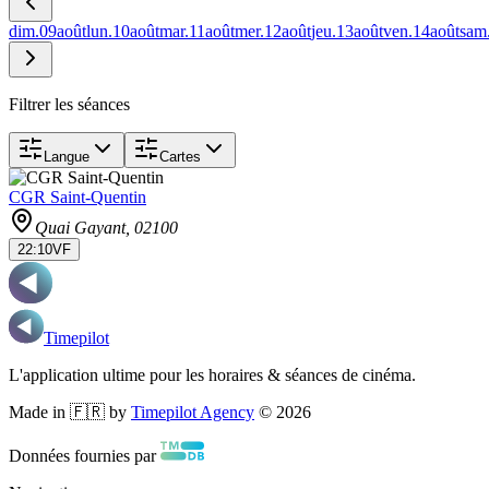
dim.
09
août
lun.
10
août
mar.
11
août
mer.
12
août
jeu.
13
août
ven.
14
août
sam
Filtrer les séances
Langue
Cartes
CGR Saint-Quentin
Quai Gayant
, 02100
22:10
VF
Timepilot
L'application ultime pour les horaires & séances de cinéma.
Made in 🇫🇷 by
Timepilot Agency
©
2026
Données fournies par