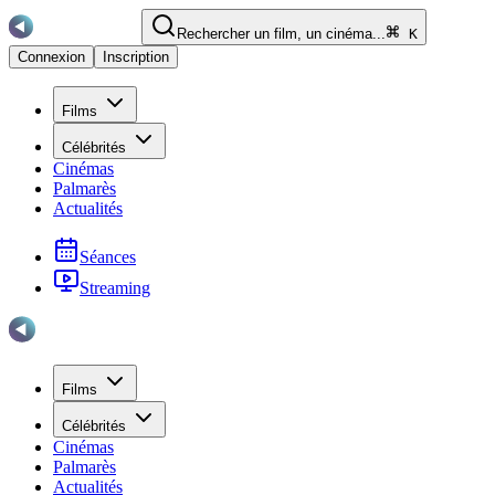
Rechercher un film, un cinéma...
K
Connexion
Inscription
Films
Célébrités
Cinémas
Palmarès
Actualités
Séances
Streaming
Films
Célébrités
Cinémas
Palmarès
Actualités