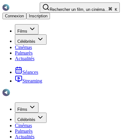
Rechercher un film, un cinéma...
K
Connexion
Inscription
Films
Célébrités
Cinémas
Palmarès
Actualités
Séances
Streaming
Films
Célébrités
Cinémas
Palmarès
Actualités