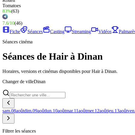
83%
(
63
)
7.6
/
10
(
46
)
Fiche
Séances
Casting
Streaming
Vidéos
Palmarè
Séances cinéma
Séances de Hair à Dinan
Horaires, versions et cinémas disponibles pour Hair à Dinan.
Changer de ville
Dinan
sam.
08
août
dim.
09
août
lun.
10
août
mar.
11
août
mer.
12
août
jeu.
13
août
ven
Filtrer les séances