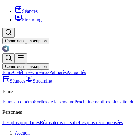
Séances
Streaming
Connexion
Inscription
Connexion
Inscription
Films
Célébrités
Cinémas
Palmarès
Actualités
Séances
Streaming
Films
Films au cinéma
Sorties de la semaine
Prochainement
Les plus attendus
Personnes
Les plus populaires
Réalisateurs en salle
Les plus récompensées
Accueil