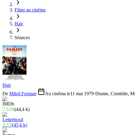
Films au cinéma
Hair
Séances
Hair
De
Miloš Forman
·
Au cinéma le
11 mai 1979
·
Drame, Comédie, M
7.5
/
10
(
44,4 k
)
3.7
/
5
(
45,6 k
)