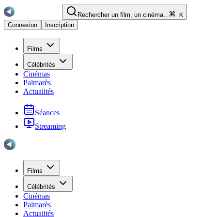
Rechercher un film, un cinéma...
K
Connexion
Inscription
Films
Célébrités
Cinémas
Palmarès
Actualités
Séances
Streaming
Films
Célébrités
Cinémas
Palmarès
Actualités