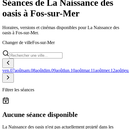
Séances de La Naissance des
oasis à Fos-sur-Mer
Horaires, versions et cinémas disponibles pour La Naissance des
oasis à Fos-sur-Mer.
Changer de ville
Fos-sur-Mer
ven.
07
août
sam.
08
août
dim.
09
août
lun.
10
août
mar.
11
août
mer.
12
août
jeu
Filtrer les séances
Aucune séance disponible
La Naissance des oasis n'est pas actuellement projeté dans les