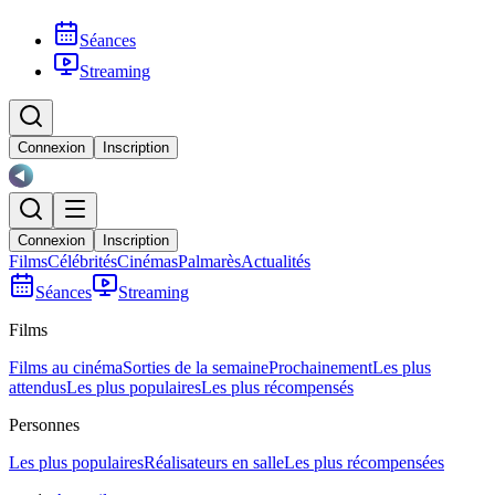
Séances
Streaming
Connexion
Inscription
Connexion
Inscription
Films
Célébrités
Cinémas
Palmarès
Actualités
Séances
Streaming
Films
Films au cinéma
Sorties de la semaine
Prochainement
Les plus
attendus
Les plus populaires
Les plus récompensés
Personnes
Les plus populaires
Réalisateurs en salle
Les plus récompensées