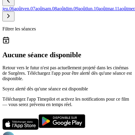
jeu.
06
août
ven.
07
août
sam.
08
août
dim.
09
août
lun.
10
août
mar.
11
août
mer
Filtrer les séances
Aucune séance disponible
Retour vers le futur n'est pas actuellement projeté dans les cinémas
de Surgères.
Téléchargez l'app pour être alerté dès qu'une séance est
disponible.
Soyez alerté dès qu'une séance est disponible
Téléchargez l'app Timepilot et activez les notifications pour ce film
— vous serez prévenu en temps réel.