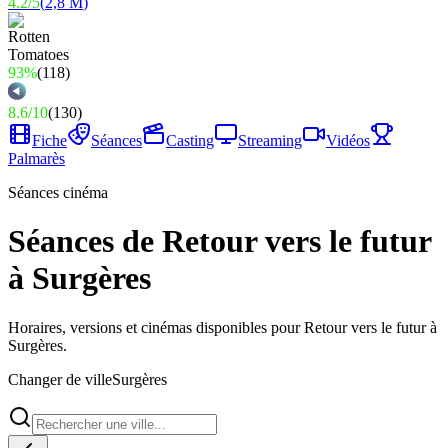
4.2
/
5
(
2,8 M
)
93%
(
118
)
8.6
/
10
(
130
)
Fiche
Séances
Casting
Streaming
Vidéos
Palmarès
Séances cinéma
Séances de Retour vers le futur
à Surgères
Horaires, versions et cinémas disponibles pour Retour vers le futur à
Surgères.
Changer de ville
Surgères