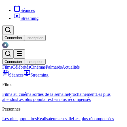
Séances
Streaming
Connexion
Inscription
Connexion
Inscription
Films
Célébrités
Cinémas
Palmarès
Actualités
Séances
Streaming
Films
Films au cinéma
Sorties de la semaine
Prochainement
Les plus
attendus
Les plus populaires
Les plus récompensés
Personnes
Les plus populaires
Réalisateurs en salle
Les plus récompensées