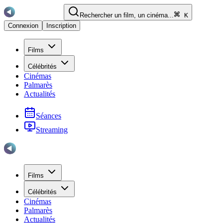
Rechercher un film, un cinéma...
K
Connexion
Inscription
Films
Célébrités
Cinémas
Palmarès
Actualités
Séances
Streaming
Films
Célébrités
Cinémas
Palmarès
Actualités