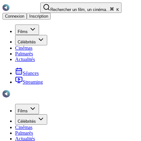
Rechercher un film, un cinéma...
K
Connexion
Inscription
Films
Célébrités
Cinémas
Palmarès
Actualités
Séances
Streaming
Films
Célébrités
Cinémas
Palmarès
Actualités