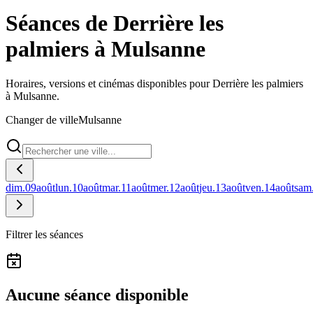
Séances de Derrière les
palmiers à Mulsanne
Horaires, versions et cinémas disponibles pour Derrière les palmiers
à Mulsanne.
Changer de ville
Mulsanne
dim.
09
août
lun.
10
août
mar.
11
août
mer.
12
août
jeu.
13
août
ven.
14
août
sam
Filtrer les séances
Aucune séance disponible