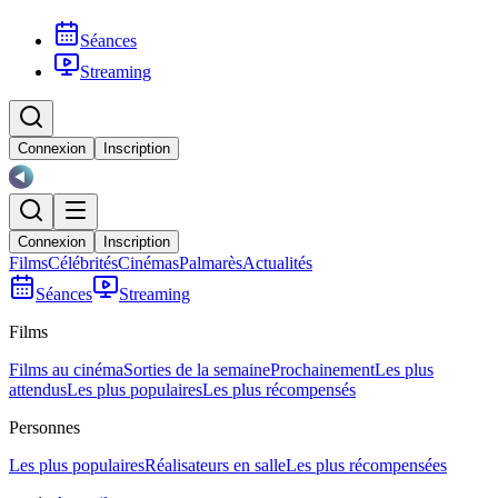
Séances
Streaming
Connexion
Inscription
Connexion
Inscription
Films
Célébrités
Cinémas
Palmarès
Actualités
Séances
Streaming
Films
Films au cinéma
Sorties de la semaine
Prochainement
Les plus
attendus
Les plus populaires
Les plus récompensés
Personnes
Les plus populaires
Réalisateurs en salle
Les plus récompensées