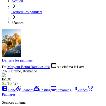
Accueil
Derrière les palmiers
Séances
Derrière les palmiers
De
Meryem Benm'Barek-Aloïsi
·
Au cinéma le
1 avr.
2026
·
Drame, Romance
6.2
/
10
(
42
)
Fiche
Séances
Casting
Streaming
Vidéos
Palmarès
Séances cinéma