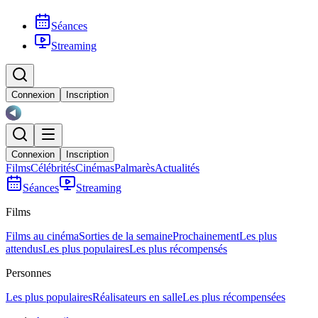
Séances
Streaming
Connexion
Inscription
Connexion
Inscription
Films
Célébrités
Cinémas
Palmarès
Actualités
Séances
Streaming
Films
Films au cinéma
Sorties de la semaine
Prochainement
Les plus
attendus
Les plus populaires
Les plus récompensés
Personnes
Les plus populaires
Réalisateurs en salle
Les plus récompensées