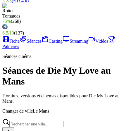
3.2
/
5
(
503,4 k
)
75%
(
268
)
6.5
/
10
(
137
)
Fiche
Séances
Casting
Streaming
Vidéos
Palmarès
Séances cinéma
Séances de Die My Love au
Mans
Horaires, versions et cinémas disponibles pour Die My Love au
Mans.
Changer de ville
Le Mans