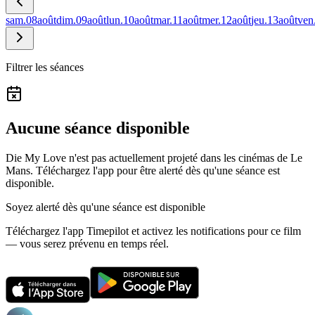
sam.
08
août
dim.
09
août
lun.
10
août
mar.
11
août
mer.
12
août
jeu.
13
août
ven
Filtrer les séances
Aucune séance disponible
Die My Love n'est pas actuellement projeté dans les cinémas de Le
Mans.
Téléchargez l'app pour être alerté dès qu'une séance est
disponible.
Soyez alerté dès qu'une séance est disponible
Téléchargez l'app Timepilot et activez les notifications pour ce film
— vous serez prévenu en temps réel.