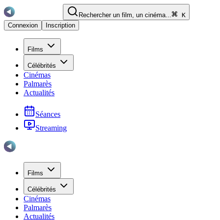
Rechercher un film, un cinéma...
K
Connexion
Inscription
Films
Célébrités
Cinémas
Palmarès
Actualités
Séances
Streaming
Films
Célébrités
Cinémas
Palmarès
Actualités