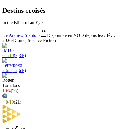
Destins croisés
In the Blink of an Eye
De
Andrew Stanton
·
Disponible en VOD depuis le
27 févr.
2026
·
Drame, Science-Fiction
6.1
/
10
(
7,3 k
)
2.6
/
5
(
12,6 k
)
16%
(
56
)
4.8
/
10
(
21
)