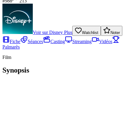
#
988
213
Voir sur
Disney Plus
Watchlist
Noter
Fiche
Séances
Casting
Streaming
Vidéos
Palmarès
Film
Synopsis