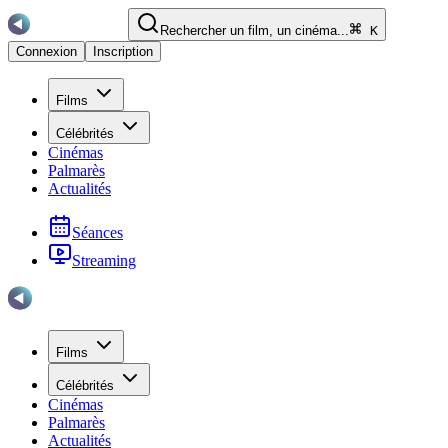
Rechercher un film, un cinéma...
K
Connexion
Inscription
Films
Célébrités
Cinémas
Palmarès
Actualités
Séances
Streaming
Films
Célébrités
Cinémas
Palmarès
Actualités