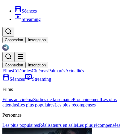
Séances
Streaming
Connexion
Inscription
Connexion
Inscription
Films
Célébrités
Cinémas
Palmarès
Actualités
Séances
Streaming
Films
Films au cinéma
Sorties de la semaine
Prochainement
Les plus
attendus
Les plus populaires
Les plus récompensés
Personnes
Les plus populaires
Réalisateurs en salle
Les plus récompensées