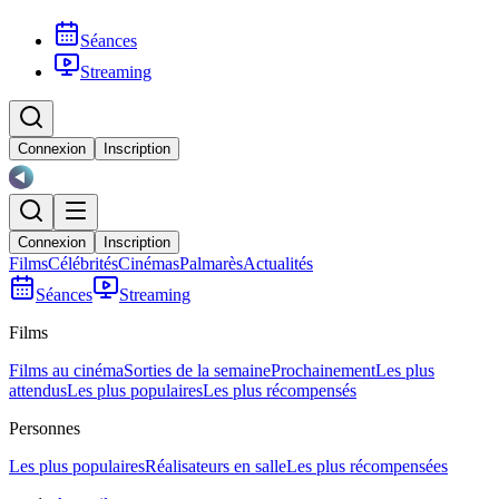
Séances
Streaming
Connexion
Inscription
Connexion
Inscription
Films
Célébrités
Cinémas
Palmarès
Actualités
Séances
Streaming
Films
Films au cinéma
Sorties de la semaine
Prochainement
Les plus
attendus
Les plus populaires
Les plus récompensés
Personnes
Les plus populaires
Réalisateurs en salle
Les plus récompensées