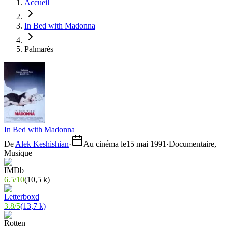
Accueil
In Bed with Madonna
Palmarès
In Bed with Madonna
De
Alek Keshishian
·
Au cinéma le
15 mai 1991
·
Documentaire,
Musique
6.5
/
10
(
10,5 k
)
3.8
/
5
(
13,7 k
)