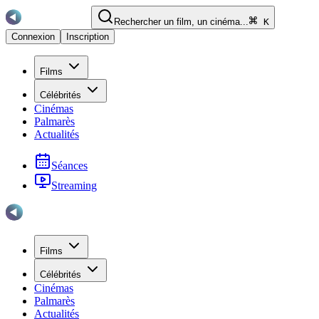
Rechercher un film, un cinéma...
K
Connexion
Inscription
Films
Célébrités
Cinémas
Palmarès
Actualités
Séances
Streaming
Films
Célébrités
Cinémas
Palmarès
Actualités