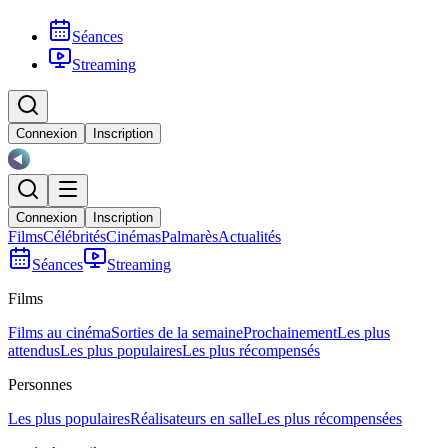
Séances
Streaming
Connexion
Inscription
Connexion
Inscription
Films
Célébrités
Cinémas
Palmarès
Actualités
Séances
Streaming
Films
Films au cinéma
Sorties de la semaine
Prochainement
Les plus
attendus
Les plus populaires
Les plus récompensés
Personnes
Les plus populaires
Réalisateurs en salle
Les plus récompensées