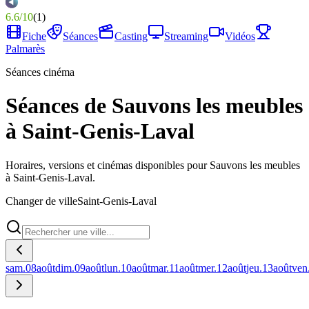
6.6
/
10
(
1
)
Fiche
Séances
Casting
Streaming
Vidéos
Palmarès
Séances cinéma
Séances de Sauvons les meubles
à Saint-Genis-Laval
Horaires, versions et cinémas disponibles pour Sauvons les meubles
à Saint-Genis-Laval.
Changer de ville
Saint-Genis-Laval
sam.
08
août
dim.
09
août
lun.
10
août
mar.
11
août
mer.
12
août
jeu.
13
août
ven