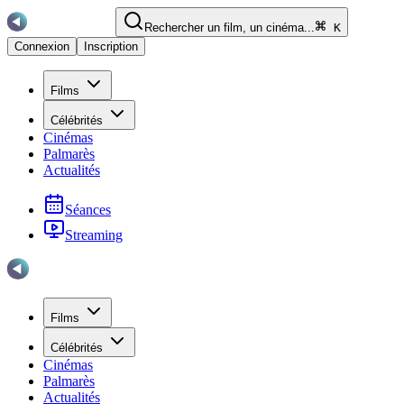
Rechercher un film, un cinéma...
K
Connexion
Inscription
Films
Célébrités
Cinémas
Palmarès
Actualités
Séances
Streaming
Films
Célébrités
Cinémas
Palmarès
Actualités